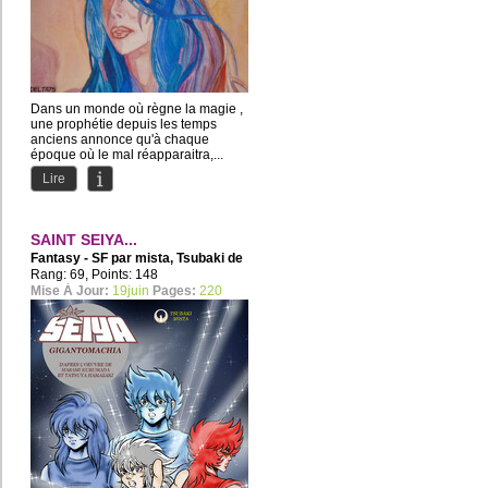
Dans un monde où règne la magie ,
une prophétie depuis les temps
anciens annonce qu'à chaque
époque où le mal réapparaitra,...
Lire
SAINT SEIYA...
Fantasy - SF par
mista
,
Tsubaki de
Vela
Rang: 69, Points: 148
Mise À Jour:
19juin
Pages:
220