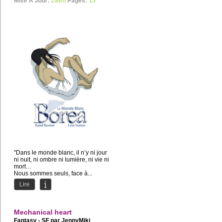
Mise À Jour:
2avril
Pages:
13
"Dans le monde blanc, il n’y ni jour
ni nuit, ni ombre ni lumière, ni vie ni
mort…
Nous sommes seuls, face à...
Lire
Mechanical heart
Fantasy - SF par
JennyMiki