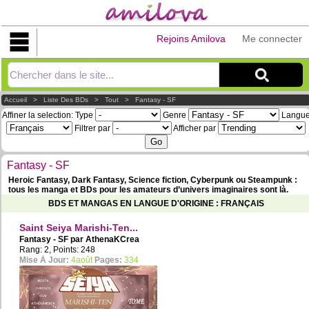
Rejoins Amilova
Me connecter
Explorer
Accueil
>
Liste Des BDs
>
Tout
>
Fantasy - SF
Affiner la selection:
Type
Genre
Langu
Filtrer par
Afficher par
Fantasy - SF
Heroic Fantasy, Dark Fantasy, Science fiction, Cyberpunk ou Steampunk :
tous les manga et BDs pour les amateurs d’univers imaginaires sont là.
BDS ET MANGAS EN LANGUE D'ORIGINE : FRANÇAIS
Saint Seiya Marishi-Ten...
Fantasy - SF par
AthenaKCrea
Rang: 2, Points: 248
Mise À Jour:
4août
Pages:
334