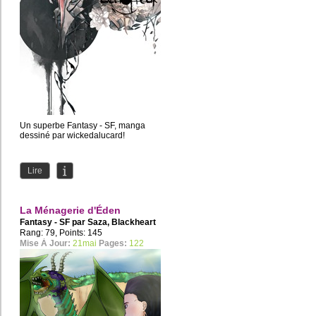
Un superbe Fantasy - SF, manga
dessiné par wickedalucard!
Lire
La Ménagerie d'Éden
Fantasy - SF par
Saza
,
Blackheart
Rang: 79, Points: 145
Mise À Jour:
21mai
Pages:
122