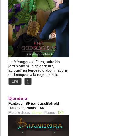
La Ménagerie d'Éden, autrefois
jardin aux mille splendeurs,
aujourd'hui berceau d'abominations
endémiques à la région, est le...
Lire
Djandora
Fantasy - SF par
JassBefrold
Rang: 80, Points: 144
Mise À Jour:
15sept.
Pages:
189