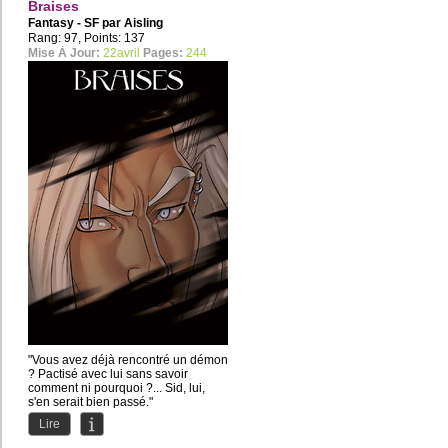
Braises
Fantasy - SF par
Aisling
Rang: 97, Points: 137
Mise À Jour:
22avril
Pages:
244
"Vous avez déjà rencontré un démon
? Pactisé avec lui sans savoir
comment ni pourquoi ?... Sid, lui,
s'en serait bien passé."
Lire