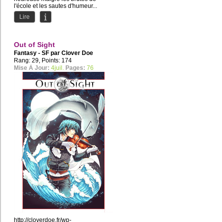
l'école et les sautes d'humeur...
Lire
Out of Sight
Fantasy - SF par
Clover Doe
Rang: 29, Points: 174
Mise À Jour:
4juil.
Pages:
76
http://cloverdoe.fr/wp-