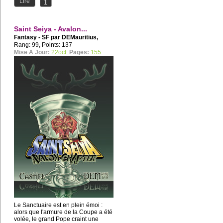
Lire
Saint Seiya - Avalon...
Fantasy - SF par
DEMauritius
,
Castiel2015
Rang: 99, Points: 137
Mise À Jour:
22oct.
Pages:
155
Le Sanctuaire est en plein émoi :
alors que l'armure de la Coupe a été
volée, le grand Pope craint une