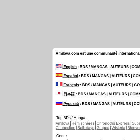
Amilova.com est une communauté internationale 
English
: BDS / MANGAS | AUTEURS | C
Español
: BDS / MANGAS | AUTEURS | C
Français
: BDS / MANGAS | AUTEURS | 
日本語
: BDS / MANGAS | AUTEURS | CO
Русский
: BDS / MANGAS | AUTEURS | 
Top BDs / Manga
Amilova
Hémisphères
Chronoctis Express
Supe
Connection
Sethxfaye
Graped
Wisteria
Bienve
Genre