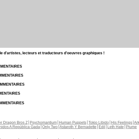
d'artistes, lecteurs et traducteurs d'oeuvres graphiques !
OMMENTAIRES
OMMENTAIRES
COMMENTAIRES
MMENTAIRES
COMMENTAIRES
r Dragon Bros Z
Psychomantium
Human Puppets
Tokio Libido
His Feelings
Ar
nidos A República Gada
Only Two
Astaroth Y Bernadette
Edil
Leth Hate
Plume