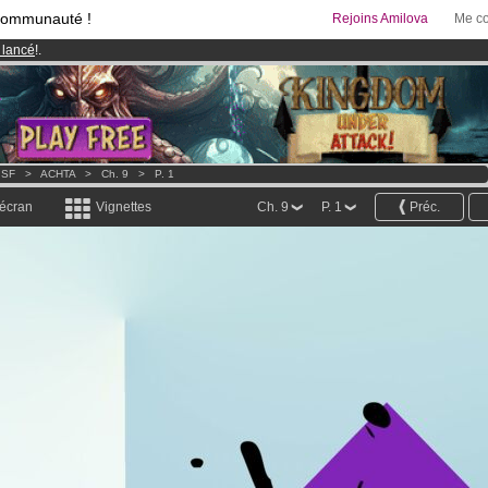
communauté !
Rejoins Amilova
Me co
 lancé
!.
& Mangas
!
95 euros
par mois !
Clique ici pour t'abonner
 SF
>
ACHTA
>
Ch. 9
>
P. 1
 écran
Vignettes
Ch. 9
P. 1
Préc.