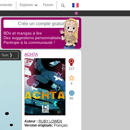
nnecter
Explorer
Forum
Crée un compte gratuit
BDs et mangas à lire
Des suggestions personnalisées !
Participe à la communauté !
ACHTA
Suiv.
337
4
96
Auteur :
RUBY LOWEN
Version originale:
Français