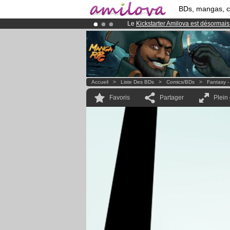
BDs, mangas, 
Le
Kickstarter Amilova est désormais
Déjà 134393
membres
et 1208
BDs 
Abonnement premium: à partir de
3.
Accueil
>
Liste Des BDs
>
Comics/BDs
>
Fantasy -
Favoris
Partager
Plein