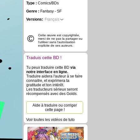
Type :
Comics/BDs
Genre :
Fantasy - SF
Versions:
Français
©
Cette œuvre est copyrightée,
merci de ne pas la partager ou
l'utiliser sans l'autorisation
explicite de ses auteurs.
Traduis cette BD !
Tu peux traduire cette BD
via
notre interface en ligne.
Traduire aidera l'auteur à se faire
connaitre, et exprimera ta
gratitude et ton intérêt.
Les traducteurs sérieux seront
récompensés avec des Golds.
Aide à traduire ou corriger
cette page !
Voir toutes les vidéos de tuto