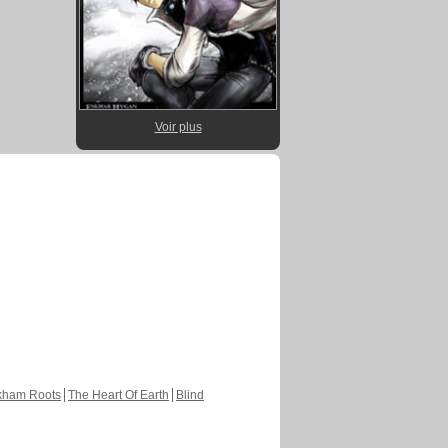
Voir plus
kham Roots
The Heart Of Earth
Blind