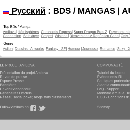
Русский
: BDS / MANGAS | 
Top BDs / Manga
Amilova
Hémisphères
Chronoctis Express
Super Dragon Bros Z
Psychomant
Connection
Sethxfaye
Graped
Wisteria
Bienvenidos A República Gada
Only 
Genre
Action
Dessins - Artworks
Fantasy - SF
Humour
Jeunesse
Romance
Sexy - 
LE PROJET AMILOVA
COMMUNAUTÉ
Présentation du projet Amilova
Tutoriel du lecteur
Revue de presse
Évènements IRL
Espace Presse
Boutiques partenair
Bannières
Aider la communauté 
Devenir Annonceur
FAQ - Support
Partenaires Officiels
Monnaie virtuelle : l
Réseau social poker, blogs stats classements
CGU - Conditions d'ut
Follow Amilova on
Sitemap