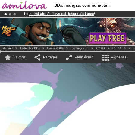
BDs, mangas, communauté !
Le
Kickstarter Amilova est désormais lancé
!.
Abonnement premium: à partir de
3.95 euros
par mois !
Clique ici p
Déjà 134393
membres
et 1208
BDs & Mangas
!
Accueil
>
Liste Des BDs
>
Comics/BDs
>
Fantasy - SF
>
ACHTA
>
Ch. 11
>
P. 1
Favoris
Partager
Plein écran
Vignettes