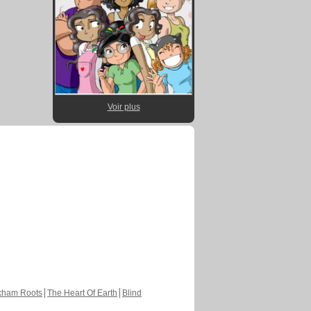
Voir plus
kham Roots
The Heart Of Earth
Blind