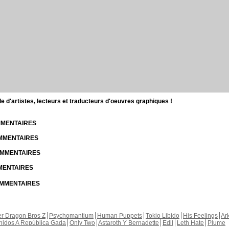
d'artistes, lecteurs et traducteurs d'oeuvres graphiques !
OMMENTAIRES
OMMENTAIRES
COMMENTAIRES
MMENTAIRES
COMMENTAIRES
r Dragon Bros Z
Psychomantium
Human Puppets
Tokio Libido
His Feelings
Ar
nidos A República Gada
Only Two
Astaroth Y Bernadette
Edil
Leth Hate
Plume