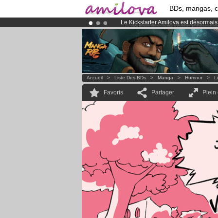
BDs, mangas, 
Le
Kickstarter Amilova est désormais
Abonnement premium: à partir de
3.
Déjà 134393
membres
et 1208
BDs 
Accueil
>
Liste Des BDs
>
Manga
>
Humour
>
L
Favoris
Partager
Plein