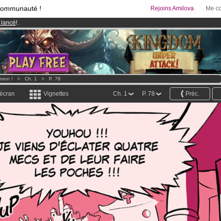
communauté !
Rejoins Amilova
Me co
 lancé
!.
95 euros
par mois !
Clique ici pour t'abonner
& Mangas
!
imon !
>
Ch. 1
>
P. 78
 écran
Vignettes
Ch. 1
P. 78
Préc.