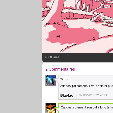
4680 vues
2 Commentaires
WTF?
30
Attends, j'ai compris: il veut éclater p
Blackrom
07/03/2014 22:20:21
Ça, c'est sûrement son but à long ter
1