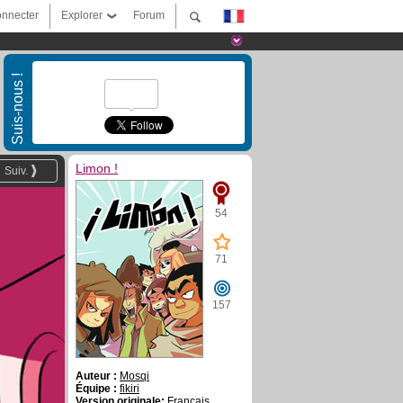
nnecter
Explorer
Forum
Suis-nous !
Limon !
Suiv.
54
71
157
Auteur :
Mosqi
Équipe :
fikiri
Version originale:
Français