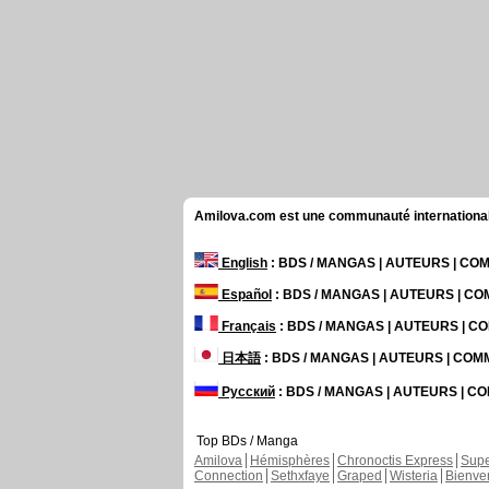
Amilova.com est une communauté internationale 
English
: BDS / MANGAS | AUTEURS | C
Español
: BDS / MANGAS | AUTEURS | C
Français
: BDS / MANGAS | AUTEURS | 
日本語
: BDS / MANGAS | AUTEURS | CO
Русский
: BDS / MANGAS | AUTEURS | 
Top BDs / Manga
Amilova
Hémisphères
Chronoctis Express
Supe
Connection
Sethxfaye
Graped
Wisteria
Bienve