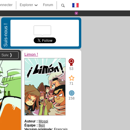
nnecter
Explorer
Forum
Suis-nous !
Limon !
Suiv.
53
71
158
Auteur :
Mosqi
Équipe :
fikiri
Version originale:
Français