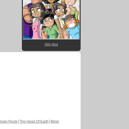
Voir plus
kham Roots
The Heart Of Earth
Blind