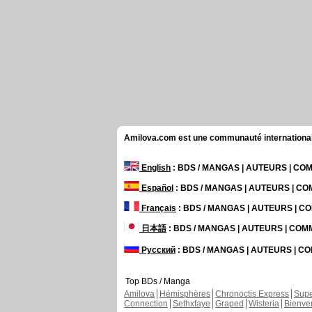
Amilova.com est une communauté internationale 
English
: BDS / MANGAS | AUTEURS | C
Español
: BDS / MANGAS | AUTEURS | C
Français
: BDS / MANGAS | AUTEURS | 
日本語
: BDS / MANGAS | AUTEURS | CO
Русский
: BDS / MANGAS | AUTEURS | 
Top BDs / Manga
Amilova
Hémisphères
Chronoctis Express
Supe
Connection
Sethxfaye
Graped
Wisteria
Bienve