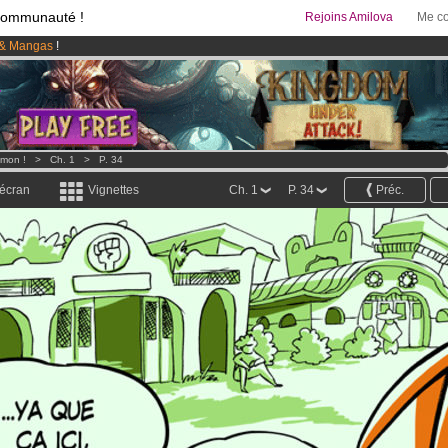
communauté !
Rejoins Amilova
Me co
& Mangas
!
 lancé
!.
95 euros
par mois !
Clique ici pour t'abonner
imon !
>
Ch. 1
>
P. 34
 écran
Vignettes
Ch. 1
P. 34
Préc.