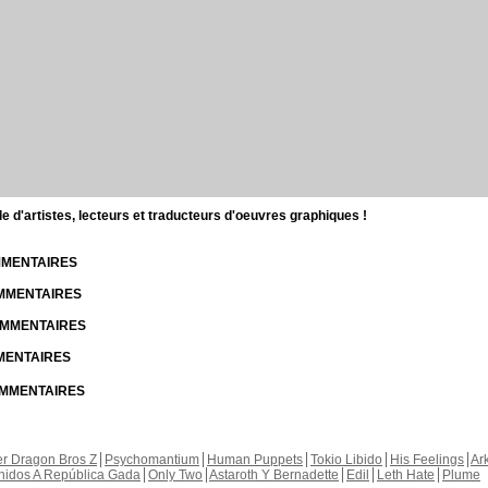
d'artistes, lecteurs et traducteurs d'oeuvres graphiques !
OMMENTAIRES
OMMENTAIRES
COMMENTAIRES
MMENTAIRES
COMMENTAIRES
r Dragon Bros Z
Psychomantium
Human Puppets
Tokio Libido
His Feelings
Ar
nidos A República Gada
Only Two
Astaroth Y Bernadette
Edil
Leth Hate
Plume