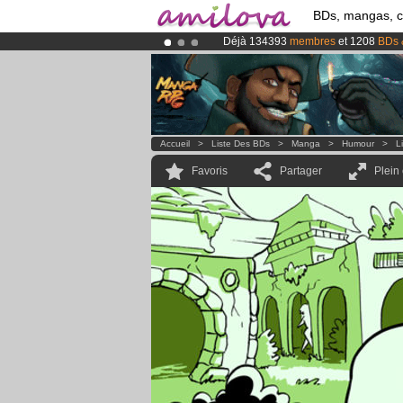
BDs, mangas, 
Déjà 134393
membres
et 1208
BDs 
Le
Kickstarter Amilova est désormais
Abonnement premium: à partir de
3.
Accueil
>
Liste Des BDs
>
Manga
>
Humour
>
L
Favoris
Partager
Plein