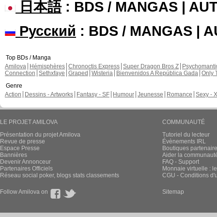
日本語
: BDS / MANGAS | A
Русский
: BDS / MANGAS | 
Top BDs / Manga
Amilova
Hémisphères
Chronoctis Express
Super Dragon Bros Z
Psychomant
Connection
Sethxfaye
Graped
Wisteria
Bienvenidos A República Gada
Only 
Genre
Action
Dessins - Artworks
Fantasy - SF
Humour
Jeunesse
Romance
Sexy - 
LE PROJET AMILOVA
COMMUNAUTÉ
Présentation du projet Amilova
Tutoriel du lecteur
Revue de presse
Évènements IRL
Espace Presse
Boutiques partenair
Bannières
Aider la communauté 
Devenir Annonceur
FAQ - Support
Partenaires Officiels
Monnaie virtuelle : l
Réseau social poker, blogs stats classements
CGU - Conditions d'ut
Follow Amilova on
Sitemap