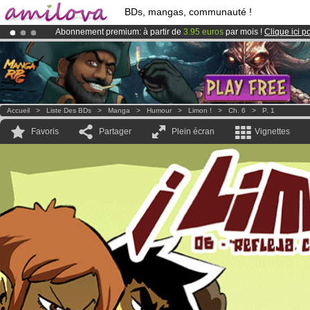
BDs, mangas, communauté !
Abonnement premium: à partir de
3.95 euros
par mois !
Clique ici p
Déjà 100000
membres
et 1000
BDs & Mangas
!
Le
Kickstarter Amilova est désormais lancé
!.
Accueil
>
Liste Des BDs
>
Manga
>
Humour
>
Limon !
>
Ch. 6
>
P. 1
Favoris
Partager
Plein écran
Vignettes