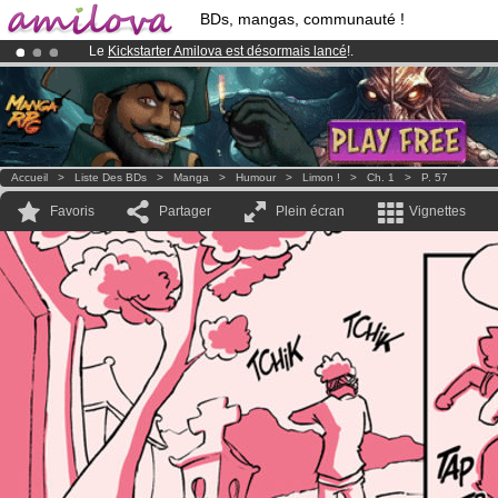
BDs, mangas, communauté !
Le
Kickstarter Amilova est désormais lancé
!.
Déjà 134393
membres
et 1208
BDs & Mangas
!
Abonnement premium: à partir de
3.95 euros
par mois !
Clique ici p
Accueil
>
Liste Des BDs
>
Manga
>
Humour
>
Limon !
>
Ch. 1
>
P. 57
Favoris
Partager
Plein écran
Vignettes