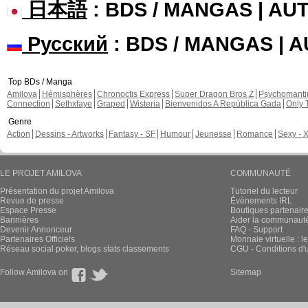
日本語
: BDS / MANGAS | A
Русский
: BDS / MANGAS | 
Top BDs / Manga
Amilova
Hémisphères
Chronoctis Express
Super Dragon Bros Z
Psychomant
Connection
Sethxfaye
Graped
Wisteria
Bienvenidos A República Gada
Only 
Genre
Action
Dessins - Artworks
Fantasy - SF
Humour
Jeunesse
Romance
Sexy - 
LE PROJET AMILOVA
COMMUNAUTÉ
Présentation du projet Amilova
Tutoriel du lecteur
Revue de presse
Évènements IRL
Espace Presse
Boutiques partenair
Bannières
Aider la communauté 
Devenir Annonceur
FAQ - Support
Partenaires Officiels
Monnaie virtuelle : l
Réseau social poker, blogs stats classements
CGU - Conditions d'ut
Follow Amilova on
Sitemap