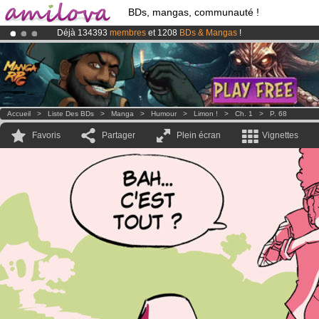
BDs, mangas, communauté !
Déjà 134393
membres
et 1208
BDs & Mangas
!
Abonnement premium: à partir de
3.95 euros
par mois !
Clique ici p
Le
Kickstarter Amilova est désormais lancé
!.
Accueil
>
Liste Des BDs
>
Manga
>
Humour
>
Limon !
>
Ch. 1
>
P. 68
Favoris
Partager
Plein écran
Vignettes