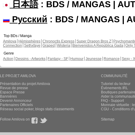
日本語
: BDS / MANGAS | A
Русский
: BDS / MANGAS | 
Top BDs / Manga
Amilova
Hémisphères
Chronoctis Express
Super Dragon Bros Z
Psychomant
Connection
Sethxfaye
Graped
Wisteria
Bienvenidos A República Gada
Only 
Genre
Action
Dessins - Artworks
Fantasy - SF
Humour
Jeunesse
Romance
Sexy - 
LE PROJET AMILOVA
COMMUNAUTÉ
Présentation du projet Amilova
Tutoriel du lecteur
Revue de presse
Évènements IRL
Espace Presse
Boutiques partenair
Bannières
Aider la communauté 
Devenir Annonceur
FAQ - Support
Partenaires Officiels
Monnaie virtuelle : l
Réseau social poker, blogs stats classements
CGU - Conditions d'ut
Follow Amilova on
Sitemap