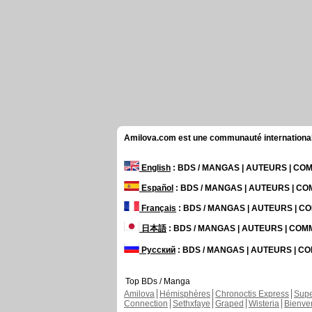
Amilova.com est une communauté internationale 
English
: BDS / MANGAS | AUTEURS | C
Español
: BDS / MANGAS | AUTEURS | C
Français
: BDS / MANGAS | AUTEURS | 
日本語
: BDS / MANGAS | AUTEURS | CO
Русский
: BDS / MANGAS | AUTEURS | 
Top BDs / Manga
Amilova
Hémisphères
Chronoctis Express
Supe
Connection
Sethxfaye
Graped
Wisteria
Bienve