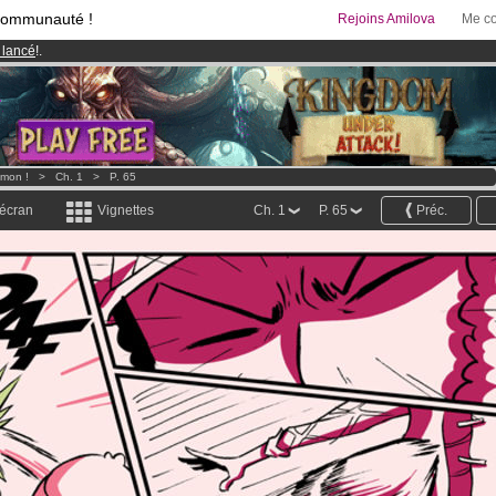
communauté !
Rejoins Amilova
Me co
 lancé
!.
95 euros
par mois !
Clique ici pour t'abonner
& Mangas
!
imon !
>
Ch. 1
>
P. 65
 écran
Vignettes
Ch. 1
P. 65
Préc.