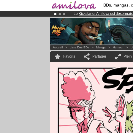
BDs, mangas, 
Le
Kickstarter Amilova est désormais
Abonnement premium: à partir de
3.
Déjà 100000
membres
et 1000
BDs 
Accueil
>
Liste Des BDs
>
Manga
>
Humour
>
L
Favoris
Partager
Plein