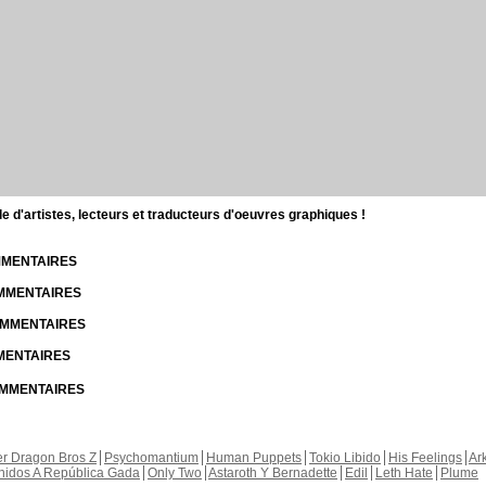
d'artistes, lecteurs et traducteurs d'oeuvres graphiques !
OMMENTAIRES
OMMENTAIRES
COMMENTAIRES
MMENTAIRES
COMMENTAIRES
r Dragon Bros Z
Psychomantium
Human Puppets
Tokio Libido
His Feelings
Ar
nidos A República Gada
Only Two
Astaroth Y Bernadette
Edil
Leth Hate
Plume