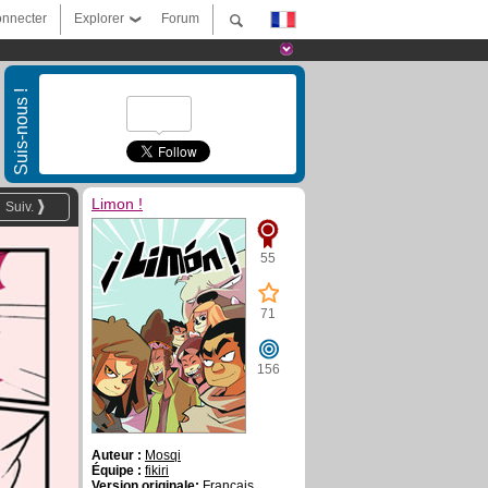
nnecter
Explorer
Forum
Suis-nous !
Limon !
Suiv.
55
71
156
Auteur :
Mosqi
Équipe :
fikiri
Version originale:
Français