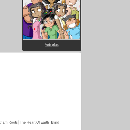
Voir plus
kham Roots
The Heart Of Earth
Blind