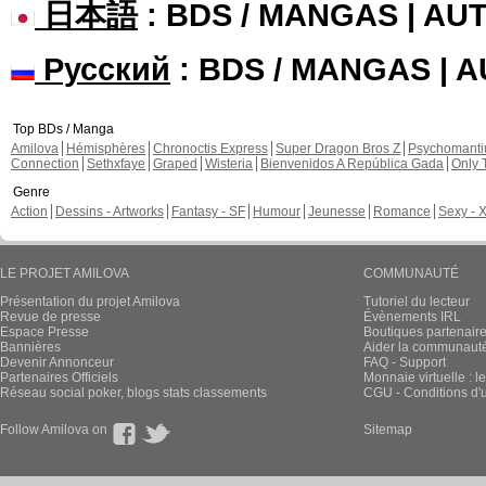
日本語
: BDS / MANGAS | A
Русский
: BDS / MANGAS | 
Top BDs / Manga
Amilova
Hémisphères
Chronoctis Express
Super Dragon Bros Z
Psychomant
Connection
Sethxfaye
Graped
Wisteria
Bienvenidos A República Gada
Only 
Genre
Action
Dessins - Artworks
Fantasy - SF
Humour
Jeunesse
Romance
Sexy - 
LE PROJET AMILOVA
COMMUNAUTÉ
Présentation du projet Amilova
Tutoriel du lecteur
Revue de presse
Évènements IRL
Espace Presse
Boutiques partenair
Bannières
Aider la communauté 
Devenir Annonceur
FAQ - Support
Partenaires Officiels
Monnaie virtuelle : l
Réseau social poker, blogs stats classements
CGU - Conditions d'ut
Follow Amilova on
Sitemap