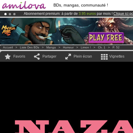
BDs, mangas, communauté !
Abonnement premium: à partir de
3.95 euros
par mois !
Clique ici p
Déjà 134393
membres
et 1208
BDs & Mangas
!
Le
Kickstarter Amilova est désormais lancé
!.
Accueil
>
Liste Des BDs
>
Manga
>
Humour
>
Limon !
>
Ch. 1
>
P. 52
Favoris
Partager
Plein écran
Vignettes