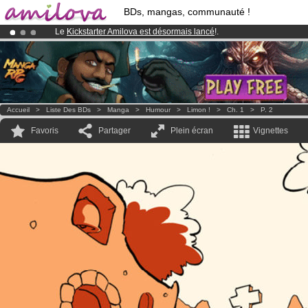
BDs, mangas, communauté !
Le
Kickstarter Amilova est désormais lancé
!.
Déjà 100000
membres
et 1000
BDs & Mangas
!
Abonnement premium: à partir de
3.95 euros
par mois !
Clique ici p
Accueil
>
Liste Des BDs
>
Manga
>
Humour
>
Limon !
>
Ch. 1
>
P. 2
Favoris
Partager
Plein écran
Vignettes