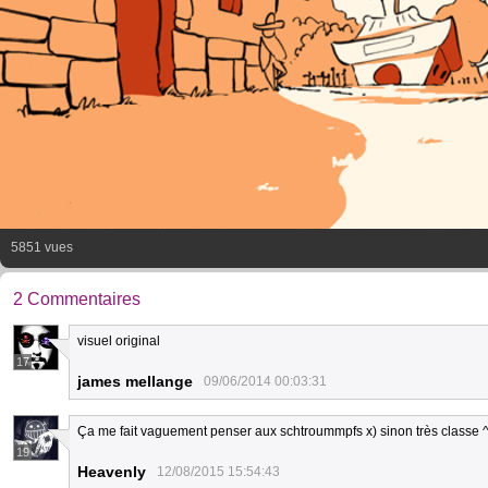
5851 vues
2 Commentaires
visuel original
17
james mellange
09/06/2014 00:03:31
Ça me fait vaguement penser aux schtroummpfs x) sinon très classe 
19
Heavenly
12/08/2015 15:54:43