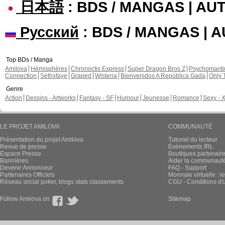
日本語
: BDS / MANGAS | A
Русский
: BDS / MANGAS | 
Top BDs / Manga
Amilova
Hémisphères
Chronoctis Express
Super Dragon Bros Z
Psychomant
Connection
Sethxfaye
Graped
Wisteria
Bienvenidos A República Gada
Only 
Genre
Action
Dessins - Artworks
Fantasy - SF
Humour
Jeunesse
Romance
Sexy - 
LE PROJET AMILOVA
COMMUNAUTÉ
Présentation du projet Amilova
Tutoriel du lecteur
Revue de presse
Évènements IRL
Espace Presse
Boutiques partenair
Bannières
Aider la communauté 
Devenir Annonceur
FAQ - Support
Partenaires Officiels
Monnaie virtuelle : l
Réseau social poker, blogs stats classements
CGU - Conditions d'ut
Follow Amilova on
Sitemap