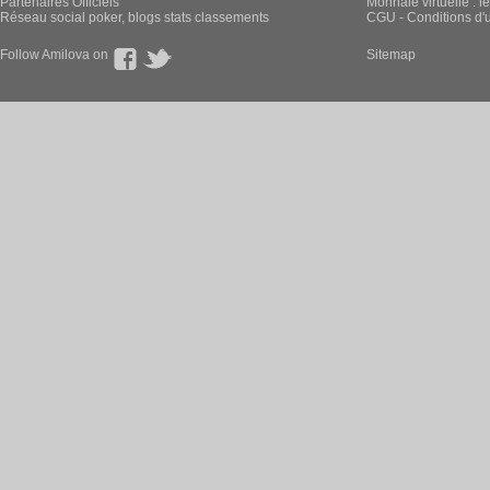
Partenaires Officiels
Monnaie virtuelle : l
Réseau social poker, blogs stats classements
CGU - Conditions d'ut
Follow Amilova on
Sitemap