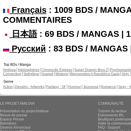
Français
: 1009 BDS / MANGA
COMMENTAIRES
日本語
: 69 BDS / MANGAS |
Русский
: 83 BDS / MANGAS
Top BDs / Manga
Amilova
Hémisphères
Chronoctis Express
Super Dragon Bros Z
Psychomant
Connection
Sethxfaye
Graped
Wisteria
Bienvenidos A República Gada
Only 
Genre
Action
Dessins - Artworks
Fantasy - SF
Humour
Jeunesse
Romance
Sexy - 
LE PROJET AMILOVA
COMMUNAUTÉ
Présentation du projet Amilova
Tutoriel du lecteur
Revue de presse
Évènements IRL
Espace Presse
Boutiques partenair
Bannières
Aider la communauté 
Devenir Annonceur
FAQ - Support