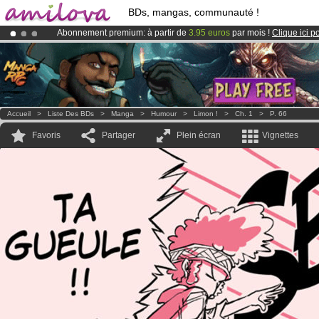
BDs, mangas, communauté !
Abonnement premium: à partir de
3.95 euros
par mois !
Clique ici p
Le
Kickstarter Amilova est désormais lancé
!.
Déjà 100000
membres
et 1000
BDs & Mangas
!
Accueil
>
Liste Des BDs
>
Manga
>
Humour
>
Limon !
>
Ch. 1
>
P. 66
Favoris
Partager
Plein écran
Vignettes