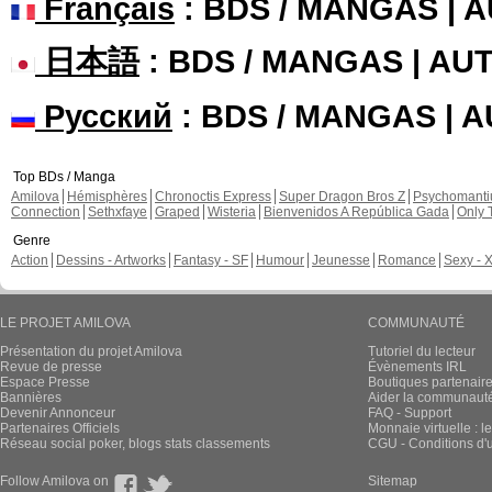
Français
: BDS / MANGAS | 
日本語
: BDS / MANGAS | A
Русский
: BDS / MANGAS | 
Top BDs / Manga
Amilova
Hémisphères
Chronoctis Express
Super Dragon Bros Z
Psychomant
Connection
Sethxfaye
Graped
Wisteria
Bienvenidos A República Gada
Only 
Genre
Action
Dessins - Artworks
Fantasy - SF
Humour
Jeunesse
Romance
Sexy - 
LE PROJET AMILOVA
COMMUNAUTÉ
Présentation du projet Amilova
Tutoriel du lecteur
Revue de presse
Évènements IRL
Espace Presse
Boutiques partenair
Bannières
Aider la communauté 
Devenir Annonceur
FAQ - Support
Partenaires Officiels
Monnaie virtuelle : l
Réseau social poker, blogs stats classements
CGU - Conditions d'ut
Follow Amilova on
Sitemap