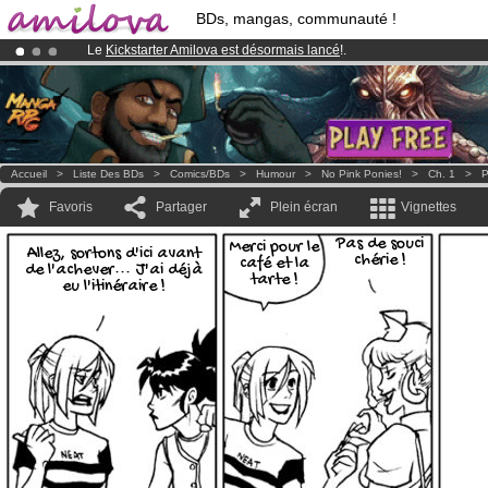
BDs, mangas, communauté !
Le
Kickstarter Amilova est désormais lancé
!.
Abonnement premium: à partir de
3.95 euros
par mois !
Clique ici p
Déjà 100000
membres
et 1000
BDs & Mangas
!
Accueil
>
Liste Des BDs
>
Comics/BDs
>
Humour
>
No Pink Ponies!
>
Ch. 1
>
P
Favoris
Partager
Plein écran
Vignettes
Pas de souci
Merci pour le
Allez, sortons d'ici avant
chérie !
café et la
de l'achever... J'ai déjà
tarte !
eu l'itinéraire !