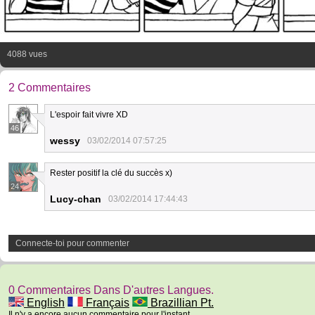
4088 vues
2 Commentaires
L'espoir fait vivre XD
46
wessy
03/02/2014 07:57:25
Rester positif la clé du succès x)
24
Lucy-chan
03/02/2014 17:44:43
Connecte-toi pour commenter
0 Commentaires Dans D'autres Langues.
English
Français
Brazillian Pt.
Il n'y a encore aucun commentaire pour l'instant.