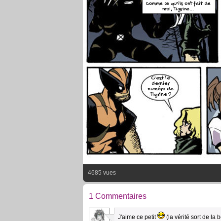
Comme ce qu'ils ont fait de
moi, Tigrine...
C'est le
dernier
numéro de
Tigrine ?
4685 vues
1 Commentaires
J'aime ce petit
(la vérité sort de la