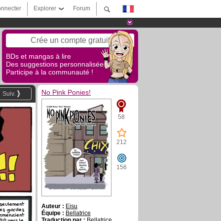
nnecter
Explorer
Forum
Crée un compte gratuit
BDs et mangas à lire
Des suggestions personnalisées !
Participe à la communauté !
No Pink Ponies!
Suiv.
58
212
156
 seulement
Auteur :
Eisu
les gardes
Équipe :
Bellatrice
amenaient
Traduction par :
Bellatrice