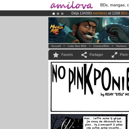
BDs, mangas, 
Déjà 134393
membres
et 1208
BDs 
Abonnement premium: à partir de
3.
Le
Kickstarter Amilova est désormais
Accueil
>
Liste Des BDs
>
Comics/BDs
>
Humour
Favoris
Partager
Plein
Hurr... Cette arme Q glisse...
Je viens de découvrir leur
plan... Ils s'amusent à créer
une autre arme vivante...