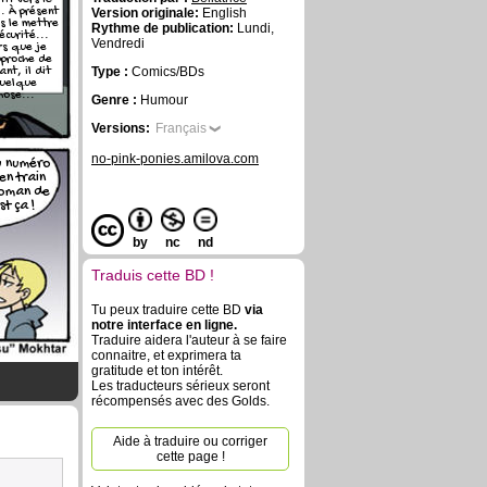
tit vers le
.. À présent
Version originale:
English
is le mettre
Rythme de publication:
Lundi,
écurité...
Vendredi
rs que je
proche de
ant, il dit
Type :
Comics/BDs
uelque
hose...
Genre :
Humour
Versions:
Français
no-pink-ponies.amilova.com
u numéro
en train
 roman de
st ça !
by
nc
nd
Traduis cette BD !
Tu peux traduire cette BD
via
notre interface en ligne.
Traduire aidera l'auteur à se faire
connaitre, et exprimera ta
gratitude et ton intérêt.
Les traducteurs sérieux seront
récompensés avec des Golds.
Aide à traduire ou corriger
cette page !