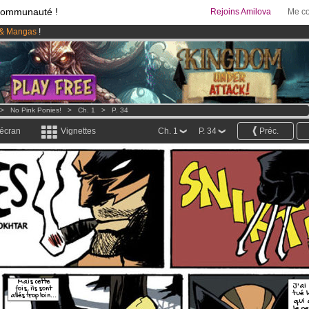
communauté !
Rejoins Amilova
Me co
& Mangas
!
95 euros
par mois !
Clique ici pour t'abonner
 lancé
!.
>
No Pink Ponies!
>
Ch. 1
>
P. 34
 écran
Vignettes
Ch. 1
P. 34
Préc.
Mais cette
J'ai
fois, ils sont
tué 
allés trop loin...
qui 