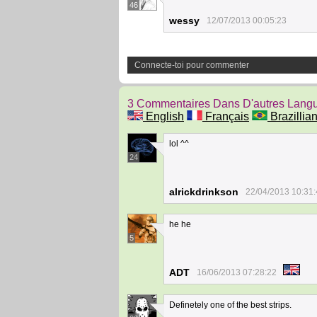
46
wessy
12/07/2013 00:05:23
Connecte-toi pour commenter
3 Commentaires Dans D'autres Lang
English
Français
Brazillian
lol ^^
24
alrickdrinkson
22/04/2013 10:31
he he
5
ADT
16/06/2013 07:28:22
Definetely one of the best strips.