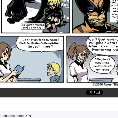
le pe
labo.
je do
en s
Alo
m'ap
l'enf
q
c
Ce gamin n'a pas
plus de 10 ans !
Quoi ? Quel nouvea
Je cherchais ce numéro !
de Tigrine ? J'étais 
C'est le dernier exemplaire ?
de lire... Uhh... un
Je peux l'avoir ?
Stephen King ! C'e
Mlle, tu es
mauvaise
menteuse et
vendeuse
 bouche des enfant XD)