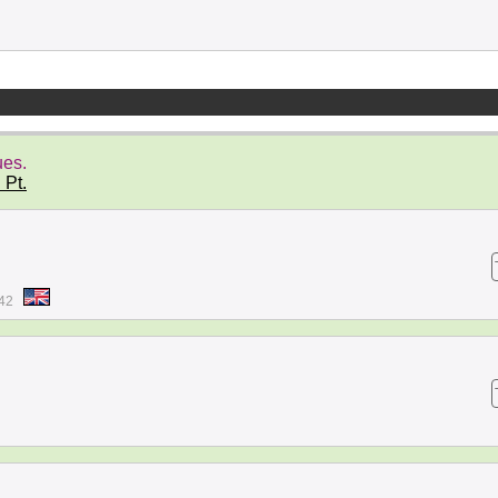
ues.
 Pt.
:42