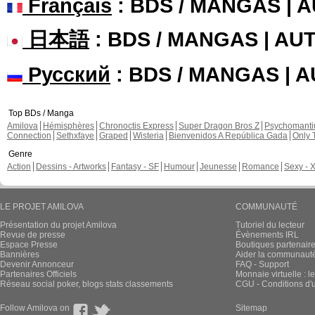
Français
: BDS / MANGAS | 
日本語
: BDS / MANGAS | A
Русский
: BDS / MANGAS | 
Top BDs / Manga
Amilova
Hémisphères
Chronoctis Express
Super Dragon Bros Z
Psychomant
Connection
Sethxfaye
Graped
Wisteria
Bienvenidos A República Gada
Only 
Genre
Action
Dessins - Artworks
Fantasy - SF
Humour
Jeunesse
Romance
Sexy - 
LE PROJET AMILOVA
COMMUNAUTÉ
Présentation du projet Amilova
Tutoriel du lecteur
Revue de presse
Évènements IRL
Espace Presse
Boutiques partenair
Bannières
Aider la communauté 
Devenir Annonceur
FAQ - Support
Partenaires Officiels
Monnaie virtuelle : l
Réseau social poker, blogs stats classements
CGU - Conditions d'ut
Follow Amilova on
Sitemap