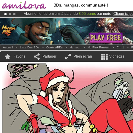
BDs, mangas, communauté !
Abonnement premium: à partir de
3.95 euros
par mois !
Clique ici p
Le
Kickstarter Amilova est désormais lancé
!.
Déjà 134393
membres
et 1208
BDs & Mangas
!
Accueil
>
Liste Des BDs
>
Comics/BDs
>
Humour
>
No Pink Ponies!
>
Ch. 1
>
P
Favoris
Partager
Plein écran
Vignettes