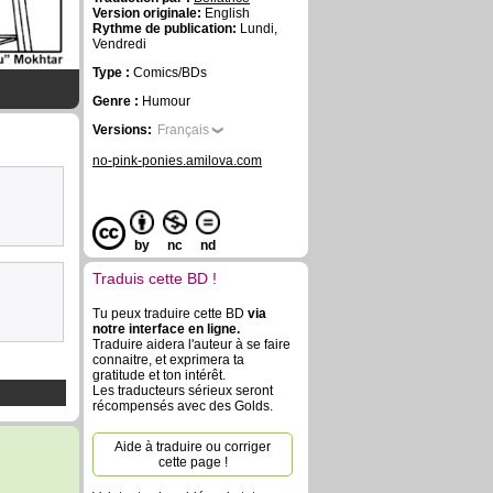
Version originale:
English
Rythme de publication:
Lundi,
Vendredi
Type :
Comics/BDs
Genre :
Humour
Versions:
Français
no-pink-ponies.amilova.com
by
nc
nd
Traduis cette BD !
Tu peux traduire cette BD
via
notre interface en ligne.
Traduire aidera l'auteur à se faire
connaitre, et exprimera ta
gratitude et ton intérêt.
Les traducteurs sérieux seront
récompensés avec des Golds.
Aide à traduire ou corriger
cette page !