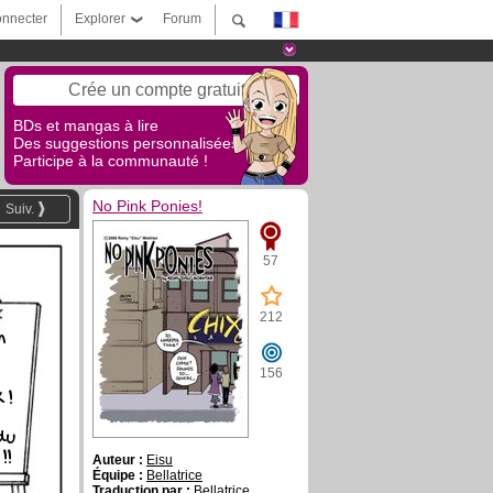
nnecter
Explorer
Forum
Crée un compte gratuit
BDs et mangas à lire
Des suggestions personnalisées !
Participe à la communauté !
No Pink Ponies!
Suiv.
57
212
n
156
 !
du
!!
Auteur :
Eisu
Équipe :
Bellatrice
Traduction par :
Bellatrice