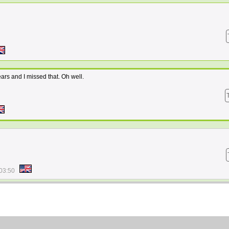
ears and I missed that. Oh well.
03:50