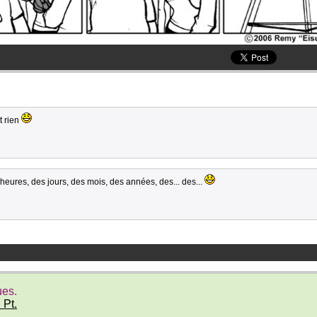
t rien
heures, des jours, des mois, des années, des... des...
ues.
 Pt.