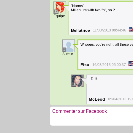
"Norms"...
Millenium with two "n", no ?
33
Équipe
Bellatrice
11/03/2013 09:44:46
Whoops, you're right, all these y
1
Auteur
Eisu
16/03/2013 05:00:37
:-D !!!
15
McLeod
05/04/2013 19:
Commenter sur Facebook