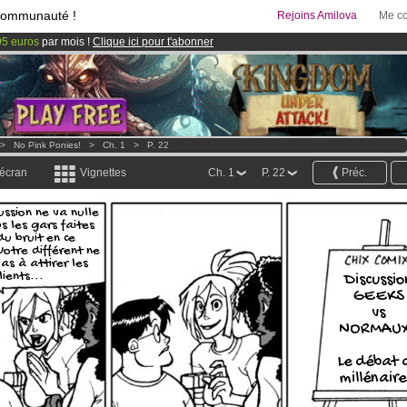
communauté !
Rejoins Amilova
Me co
95 euros
par mois !
Clique ici pour t'abonner
& Mangas
!
 lancé
!.
>
No Pink Ponies!
>
Ch. 1
>
P. 22
 écran
Vignettes
Ch. 1
P. 22
Préc.
ussion ne va nulle
s les gars faites
du bruit en ce
otre différent ne
as à attirer les
lients...
Discussio
GEEKS
vs
NORMAUX
Le débat 
millénaire 