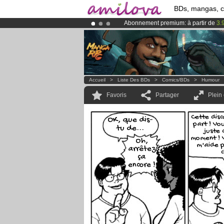
BDs, mangas, 
Abonnement premium: à partir de
3.
Déjà 134393
membres
et 1208
BDs 
Le
Kickstarter Amilova est désormais
Accueil
>
Liste Des BDs
>
Comics/BDs
>
Humour
Favoris
Partager
Plein
Cette disc
OK, que dis-
part ! Vou
tu de...
juste 
moment ! V
Oh,
m'aide p
arrêtez
c
ça
encore !