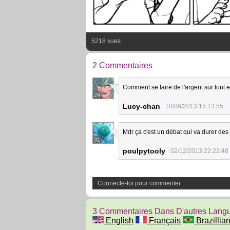
5218 vues
2 Commentaires
Comment se faire de l'argent sur tout e
24
Lucy-chan
10/06/2013 15:13:55
Mdr ça c'est un débat qui va durer des 
31
poulpytooly
02/12/2013 22:22:48
Connecte-toi pour commenter
3 Commentaires Dans D'autres Lang
English
Français
Brazillian