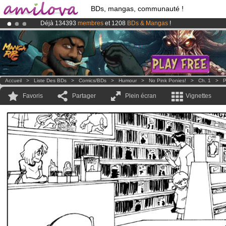
BDs, mangas, communauté !
Déjà 134393
membres
et 1208
BDs & Mangas
!
Abonnement premium: à partir de
3.95 euros
par mois !
Clique ici p
Le
Kickstarter Amilova est désormais lancé
!.
Accueil
>
Liste Des BDs
>
Comics/BDs
>
Humour
>
No Pink Ponies!
>
Ch. 1
>
P
Favoris
Partager
Plein écran
Vignettes