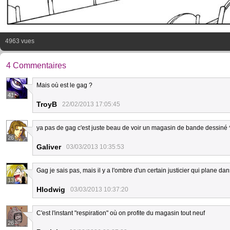
4963 vues
4 Commentaires
Mais où est le gag ?
41
TroyB
22/02/2013 17:05:45
ya pas de gag c'est juste beau de voir un magasin de bande dessiné 
26
Galiver
03/03/2013 10:35:53
Gag je sais pas, mais il y a l'ombre d'un certain justicier qui plane da
13
Hlodwig
03/03/2013 10:37:20
C'est l'instant "respiration" où on profite du magasin tout neuf
26