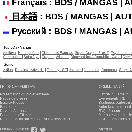
Français
: BDS / MANGAS | 
日本語
: BDS / MANGAS | A
Русский
: BDS / MANGAS | 
Top BDs / Manga
Amilova
Hémisphères
Chronoctis Express
Super Dragon Bros Z
Psychomant
Connection
Sethxfaye
Graped
Wisteria
Bienvenidos A República Gada
Only 
Genre
Action
Dessins - Artworks
Fantasy - SF
Humour
Jeunesse
Romance
Sexy - 
LE PROJET AMILOVA
COMMUNAUTÉ
Présentation du projet Amilova
Tutoriel du lecteur
Revue de presse
Évènements IRL
Espace Presse
Boutiques partenair
Bannières
Aider la communauté 
Devenir Annonceur
FAQ - Support
Partenaires Officiels
Monnaie virtuelle : l
Réseau social poker, blogs stats classements
CGU - Conditions d'ut
Follow Amilova on
Sitemap