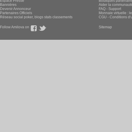
Espace Presse
Boutiques partenair
Bannières
Aider la communauté 
Devenir Annonceur
FAQ - Support
Partenaires Officiels
Monnaie virtuelle : l
Réseau social poker, blogs stats classements
CGU - Conditions d'ut
Follow Amilova on
Sitemap