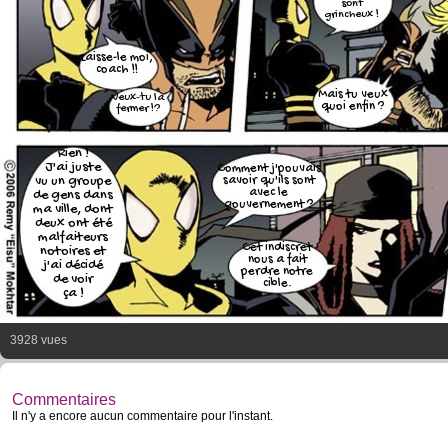
sont
grincheux !
Laisse-le moi,
coach !!
Mais tu veux
Veux-tu la
quoi enfin ?
fermer !?
Rien !
J'ai juste
Comment j'pouvais
vu un groupe
savoir qu'ils sont
avec le
de gens dans
gouvernement ?
ma ville, dont
deux ont été
malfaiteurs
Cet indiscret
notoires et
nous a fait
j'ai décidé
perdre notre
de voir
cible.
ça !
3928 vues
Commentaires
Il n'y a encore aucun commentaire pour l'instant.