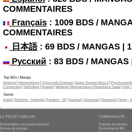
COMMENTAIRES
Français
: 1009 BDS / MANGA
COMMENTAIRES
日本語
: 69 BDS / MANGAS |
Русский
: 83 BDS / MANGAS
Top BDs / Manga
Amilova
Hémisphères
Chronoctis Express
Super Dragon Bros Z
Psychomant
Connection
Sethxfaye
Graped
Wisteria
Bienvenidos A República Gada
Only 
Genre
Action
Dessins - Artworks
Fantasy - SF
Humour
Jeunesse
Romance
Sexy - 
LE PROJET AMILOVA
COMMUNAUTÉ
Présentation du projet Amilova
Tutoriel du lecteur
Revue de presse
Évènements IRL