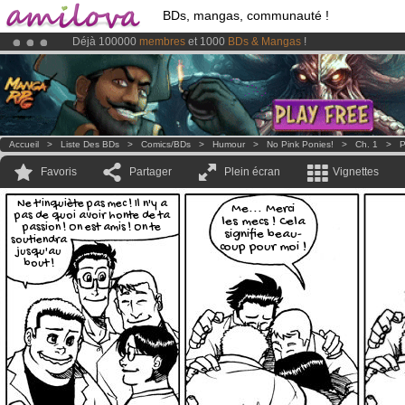
BDs, mangas, communauté !
Déjà 100000
membres
et 1000
BDs & Mangas
!
Le
Kickstarter Amilova est désormais lancé
!.
Abonnement premium: à partir de
3.95 euros
par mois !
Clique ici p
Accueil
>
Liste Des BDs
>
Comics/BDs
>
Humour
>
No Pink Ponies!
>
Ch. 1
>
P
Favoris
Partager
Plein écran
Vignettes
Ne t'inquiète pas mec ! Il n'y a
Me... Merci
pas de quoi avoir honte de ta
les mecs ! Cela
passion ! On est amis ! On te
signifie beau-
soutiendra
coup pour moi !
jusqu'au
bout !