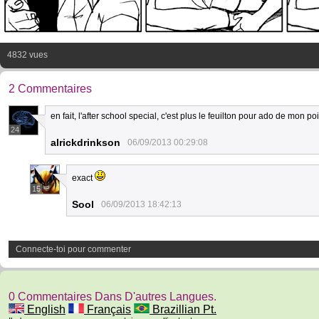
4832 vues
2 Commentaires
en fait, l'after school special, c'est plus le feuilton pour ado de mon poi
24
alrickdrinkson
06/09/2013 00:29:08
exact
15
Sool
06/09/2013 18:42:13
Connecte-toi pour commenter
0 Commentaires Dans D'autres Langues.
English
Français
Brazillian Pt.