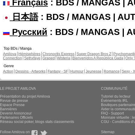
Français
: BDS / MANGAS | 
日本語
: BDS / MANGAS | A
Русский
: BDS / MANGAS | 
Top BDs / Manga
Amilova
Hémisphères
Chronoctis Express
Super Dragon Bros Z
Psychomant
Connection
Sethxfaye
Graped
Wisteria
Bienvenidos A República Gada
Only 
Genre
Action
Dessins - Artworks
Fantasy - SF
Humour
Jeunesse
Romance
Sexy - 
LE PROJET AMILOVA
COMMUNAUTÉ
Présentation du projet Amilova
Tutoriel du lecteur
Revue de presse
Évènements IRL
Espace Presse
Boutiques partenair
Bannières
Aider la communauté 
Devenir Annonceur
FAQ - Support
Partenaires Officiels
Monnaie virtuelle : l
Réseau social poker, blogs stats classements
CGU - Conditions d'ut
Follow Amilova on
Sitemap