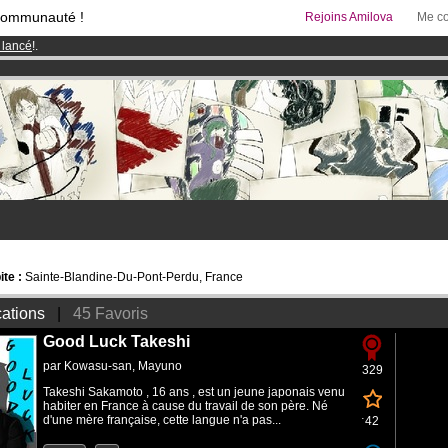
communauté !
Rejoins Amilova
Me co
 lancé
!.
& Mangas
!
95 euros
par mois !
Clique ici pour t'abonner
te :
Sainte-Blandine-Du-Pont-Perdu, France
cations
|
45 Favoris
Good Luck Takeshi
par
Kowasu-san
,
Mayuno
329
Takeshi Sakamoto , 16 ans , est un jeune japonais venu
habiter en France à cause du travail de son père. Né
d'une mère française, cette langue n'a pas...
42