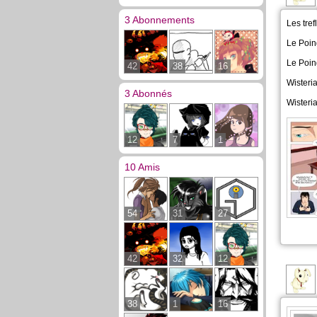
3 Abonnements
Les tre
Le Poin
Le Poin
42
38
16
Wisteri
3 Abonnés
Wisteri
12
7
1
10 Amis
54
31
27
42
32
12
38
1
16