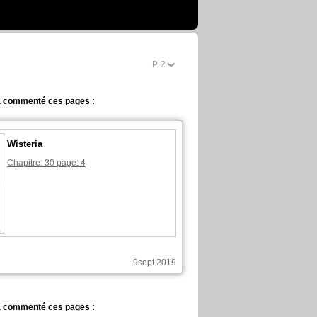
P.
2
 commenté ces pages :
Wisteria
Chapitre: 30 page: 4
9sept.2019
 commenté ces pages :