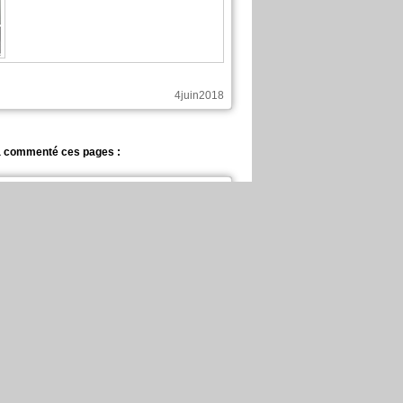
4juin2018
 commenté ces pages :
Wisteria
Chapitre: 25 page: 10
Le Poing de Saint Jude
Chapitre: 14 page: 4