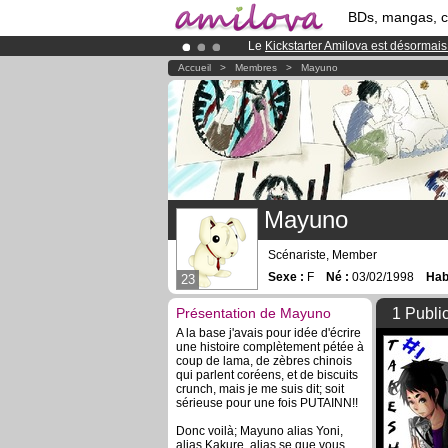
BDs, mangas, 
Le
Kickstarter Amilova est désormais
Déjà 100000
membres
et 1000
BDs 
Accueil
>
Membres
>
Mayuno
Abonnement premium: à partir de
3.
Mayuno
Scénariste, Member
Sexe :
F
Né :
03/02/1998
Habi
23
Présentation de Mayuno
1 Publi
A la base j'avais pour idée d'écrire
une histoire complètement pétée à
coup de lama, de zèbres chinois
qui parlent coréens, et de biscuits
crunch, mais je me suis dit; soit
sérieuse pour une fois PUTAINN!!
Donc voilà; Mayuno alias Yoni,
alias Kakure, alias se que vous