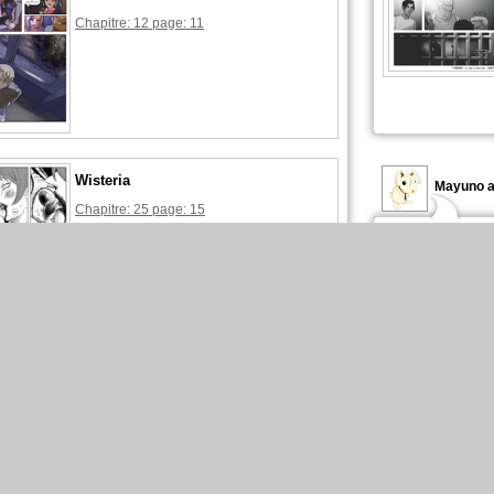
Chapitre: 12 page: 11
Wisteria
Mayuno a
Chapitre: 25 page: 15
31mai2018
Mayuno a commenté ces pages :