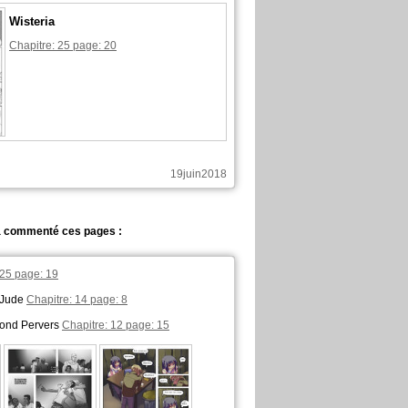
Wisteria
Chapitre: 25 page: 20
19juin2018
 commenté ces pages :
 25 page: 19
 Jude
Chapitre: 14 page: 8
lond Pervers
Chapitre: 12 page: 15