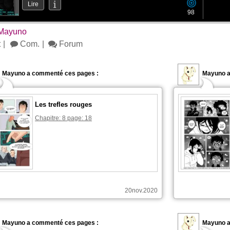
Lire
98
 Mayuno
t
Com.
Forum
Mayuno a commenté ces pages :
Mayuno a
Les trefles rouges
Chapitre: 8 page: 18
20nov.2020
Mayuno a commenté ces pages :
Mayuno a