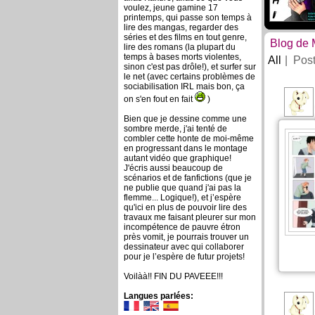
voulez, jeune gamine 17
printemps, qui passe son temps à
lire des mangas, regarder des
séries et des films en tout genre,
Blog de
lire des romans (la plupart du
temps à bases morts violentes,
All
Pos
sinon c'est pas drôle!), et surfer sur
le net (avec certains problèmes de
sociabilisation IRL mais bon, ça
on s'en fout en fait
)
Bien que je dessine comme une
sombre merde, j'ai tenté de
combler cette honte de moi-même
en progressant dans le montage
autant vidéo que graphique!
J'écris aussi beaucoup de
scénarios et de fanfictions (que je
ne publie que quand j'ai pas la
flemme... Logique!), et j’espère
qu'ici en plus de pouvoir lire des
travaux me faisant pleurer sur mon
incompétence de pauvre étron
près vomit, je pourrais trouver un
dessinateur avec qui collaborer
pour je l’espère de futur projets!
Voilàà!! FIN DU PAVEEE!!!
Langues parlées: