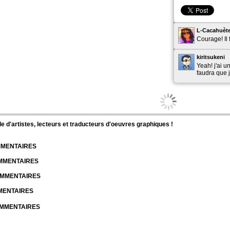
Psychomantium
Chapitre: 1 page: 29
L-Cacahuèt
Courage! Il 
kiritsukeni
Yeah! j'ai u
faudra que j
27sept.2021
Eskhar a
Eskhar dit