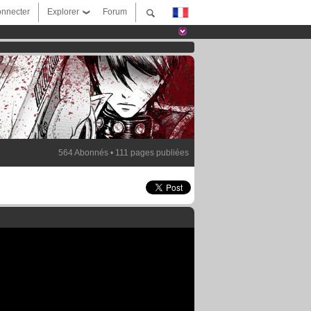
nnecter
Explorer
Forum
564 Abonnés • 111 pages publiées