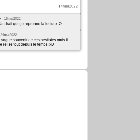
14mai2022
e
15mai2022
faudrait que je reprenne la lecture :O
24mai2022
n vague souvenir de ces bestioles mais il
e relise tout depuis le temps! xD
 commenté ces pages :
Psychomantium
Chapitre: 1 page: 64
12mars2021