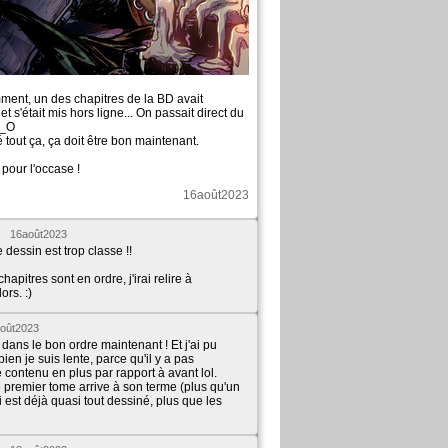
nt, un des chapitres de la BD avait
t s'était mis hors ligne... On passait direct du
__O
lé tout ça, ça doit être bon maintenant.
 pour l'occase !
16août2023
n
16août2023
dessin est trop classe !!
hapitres sont en ordre, j'irai relire à
ors. :)
oût2023
t dans le bon ordre maintenant ! Et j'ai pu
ien je suis lente, parce qu'il y a pas
 contenu en plus par rapport à avant lol.
e premier tome arrive à son terme (plus qu'un
i est déjà quasi tout dessiné, plus que les