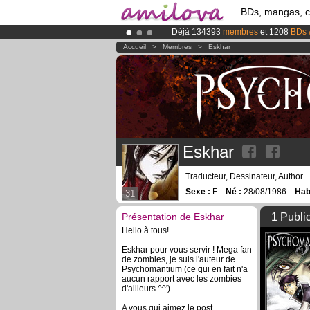
BDs, mangas, 
Déjà 134393
membres
et 1208
BDs 
Le
Kickstarter Amilova est désormais
Accueil
>
Membres
>
Eskhar
Abonnement premium: à partir de
3.
Eskhar
Traducteur, Dessinateur, Author
Sexe :
F
Né :
28/08/1986
Habi
31
Présentation de Eskhar
1 Publi
Hello à tous!
Eskhar pour vous servir ! Mega fan
de zombies, je suis l'auteur de
Psychomantium (ce qui en fait n'a
aucun rapport avec les zombies
d'ailleurs ^^').
A vous qui aimez le post