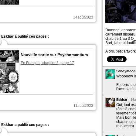
14août2023
Damned, apparemme
carrément disparu e
Eskhar a publié ces pages :
chapitre 1 au 3 O
Bref, j'ai rebidouil
Alors, petit artwork
Nouvelle sortie sur Psychomantium
En Français, chapitre 3, page 17
Sandymoo
Wooooow le 
Et donc les c
l'occasion al
Eskhar
16a
Oui, tout es
11août2023
réalisé comb
tellement de
Mais bon, l
chapitre, qu
Eskhar a publié ces pages :
retouches)