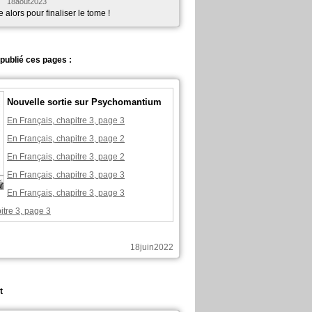
n
18août2023
alors pour finaliser le tome !
publié ces pages :
Nouvelle sortie sur Psychomantium
En Français, chapitre 3, page 3
En Français, chapitre 3, page 2
En Français, chapitre 3, page 2
En Français, chapitre 3, page 3
En Français, chapitre 3, page 3
itre 3, page 3
18juin2022
t