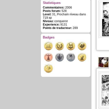
Statistiques
Commentaires:
2006
Posts forum:
528
Level:
31, Prochain niveau dans
719 xp
Niveau:
conqueror
Experience:
9131
Points de traducteur:
289
Badges