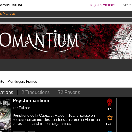
communauté !
Rejoins Amilova
Me co
& Mangas
!
 lancé
!.
95 euros
par mois !
Clique ici pour t'abonner
te :
Montluçon, France
cations
|
2 Traductions
|
72 Favoris
Psychomantium
par
Eskhar
15
Périphérie de la Capitale. Maiden, 16ans, passe en
secteur contaminé, des quartiers en proie au Fléau, un
parasite qui assimile les organismes...
1471