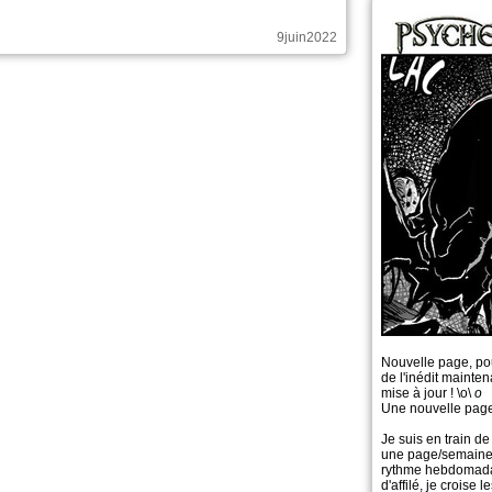
9juin2022
Eskhar a publié ces pages :
Nouvelle sortie sur Psychomantium
En Français, chapitre 3, page 1
En Français, chapitre 3, page 1
En Français, chapitre 3, page 1
En Français, chapitre 3, page 1
14mai2022
Nouvelle page, po
de l'inédit mainten
mise à jour ! \o\
o
Une nouvelle page
Eskhar a commenté ces pages :
Je suis en train de 
une page/semaine s
rythme hebdomadair
d'affilé, je croise