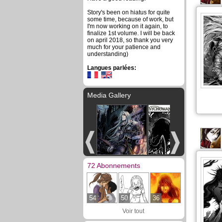
Story's been on hiatus for quite
some time, because of work, but
I'm now working on it again, to
finalize 1st volume. I will be back
on april 2018, so thank you very
much for your patience and
understanding)
Langues parlées:
Media Gallery
72 Abonnements
54
50
36
Voir tout