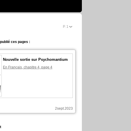
P.
2
publié ces pages :
Nouvelle sortie sur Psychomantium
En Français, chapitre 4, page 4
2sept.2023
t