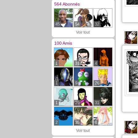
564 Abonnés
45
54
32
Voir tout
100 Amis
1
31
4
1
9
26
1
29
31
2
35
8
Voir tout