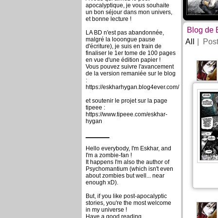
apocalyptique, je vous souhaite
un bon séjour dans mon univers,
et bonne lecture !
Blog de 
LA BD n'est pas abandonnée,
malgré la looongue pause
All
Pos
d'écriture), je suis en train de
finaliser le 1er tome de 100 pages
en vue d'une édition papier !
Vous pouvez suivre l'avancement
de la version remaniée sur le blog
:
https://eskharhygan.blog4ever.com/
et soutenir le projet sur la page
tipeee :
https://www.tipeee.com/eskhar-
hygan
_______
Hello everybody, I'm Eskhar, and
I'm a zombie-fan !
It happens I'm also the author of
Psychomantium (which isn't even
about zombies but well... near
enough xD).
But, if you like post-apocalyptic
stories, you're the most welcome
in my universe !
Have a good reading.