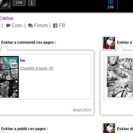
Lire
198
Eskhar
t
Com.
Forum
FB
Eskhar a commenté ces pages :
Eskhar a 
Ire
Chapitre: 6 page: 45
9sept.2023
Eskhar a publié ces pages :
Eskhar di