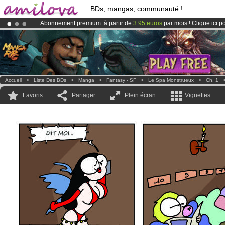
BDs, mangas, communauté !
Abonnement premium: à partir de
3.95 euros
par mois !
Clique ici p
Déjà 100000
membres
et 1000
BDs & Mangas
!
Le
Kickstarter Amilova est désormais lancé
!.
Accueil
>
Liste Des BDs
>
Manga
>
Fantasy - SF
>
Le Spa Monstrueux
>
Ch. 1
Favoris
Partager
Plein écran
Vignettes