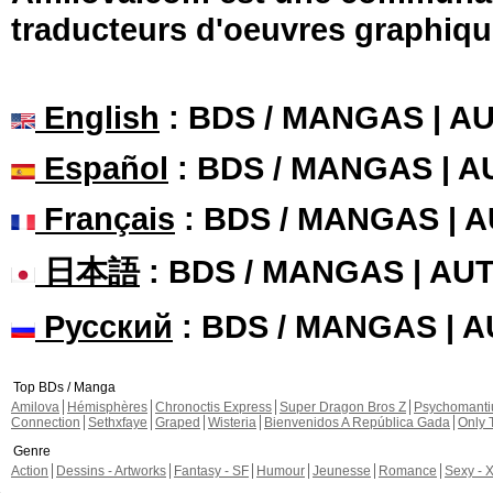
traducteurs d'oeuvres graphiqu
English
: BDS / MANGAS | 
Español
: BDS / MANGAS | 
Français
: BDS / MANGAS | 
日本語
: BDS / MANGAS | A
Русский
: BDS / MANGAS | 
Top BDs / Manga
Amilova
Hémisphères
Chronoctis Express
Super Dragon Bros Z
Psychomant
Connection
Sethxfaye
Graped
Wisteria
Bienvenidos A República Gada
Only 
Genre
Action
Dessins - Artworks
Fantasy - SF
Humour
Jeunesse
Romance
Sexy - 