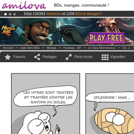
BDs, mangas, communauté !
Déjà 134393
membres
et 1208
BDs & Mangas
!
Abonnement premium: à partir de
3.95 euros
par mois !
Clique ici p
Le
Kickstarter Amilova est désormais lancé
!.
Accueil
>
Liste Des BDs
>
Manga
>
Fantasy - SF
>
Le Spa Monstrueux
>
Ch. 1
Favoris
Partager
Plein écran
Vignettes