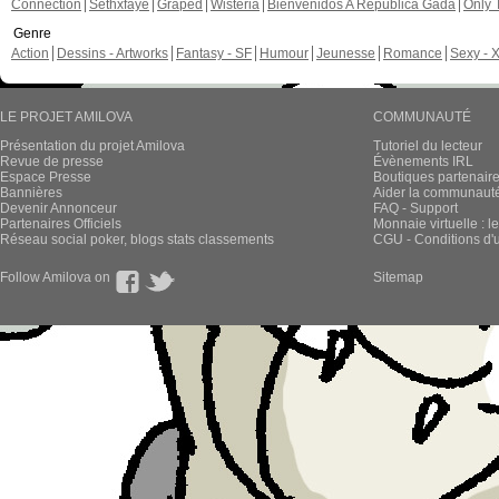
Connection
Sethxfaye
Graped
Wisteria
Bienvenidos A República Gada
Only 
Genre
Action
Dessins - Artworks
Fantasy - SF
Humour
Jeunesse
Romance
Sexy - 
LE PROJET AMILOVA
COMMUNAUTÉ
Présentation du projet Amilova
Tutoriel du lecteur
Revue de presse
Évènements IRL
Espace Presse
Boutiques partenair
Bannières
Aider la communauté 
Devenir Annonceur
FAQ - Support
Partenaires Officiels
Monnaie virtuelle : l
Réseau social poker, blogs stats classements
CGU - Conditions d'ut
Follow Amilova on
Sitemap