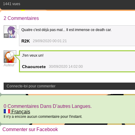
1441 vues
2 Commentaires
Quatre c'est déjà pas mal... Il est immense ce death car.
40
R2K
29/09/2020 00:01:21
J'en veux un!
4
Auteur
Chaourcete
30/09/2020 14:02:00
Connecte-toi pour commenter
0 Commentaires Dans D'autres Langues.
Français
Il n'y a encore aucun commentaire pour l'instant.
Commenter sur Facebook