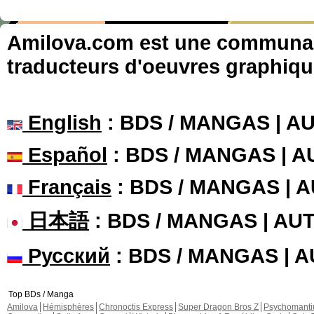
Amilova.com est une communauté
traducteurs d'oeuvres graphiqu
English
: BDS / MANGAS | 
Español
: BDS / MANGAS | 
Français
: BDS / MANGAS | 
日本語
: BDS / MANGAS | A
Русский
: BDS / MANGAS | 
Top BDs / Manga
Amilova
Hémisphères
Chronoctis Express
Super Dragon Bros Z
Psychomant