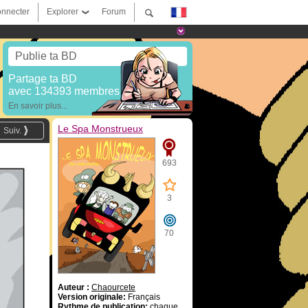
nnecter
Explorer
Forum
Publie ta BD
Partage ta BD
avec 134393 membres !
En savoir plus...
Le Spa Monstrueux
Suiv.
693
3
70
Auteur :
Chaourcete
Version originale:
Français
Rythme de publication:
chaque