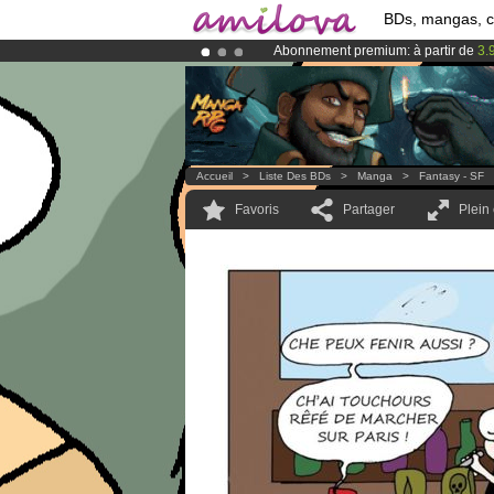
BDs, mangas, 
Abonnement premium: à partir de
3.
Le
Kickstarter Amilova est désormais
Déjà 100000
membres
et 1000
BDs 
Accueil
>
Liste Des BDs
>
Manga
>
Fantasy - SF
Favoris
Partager
Plein