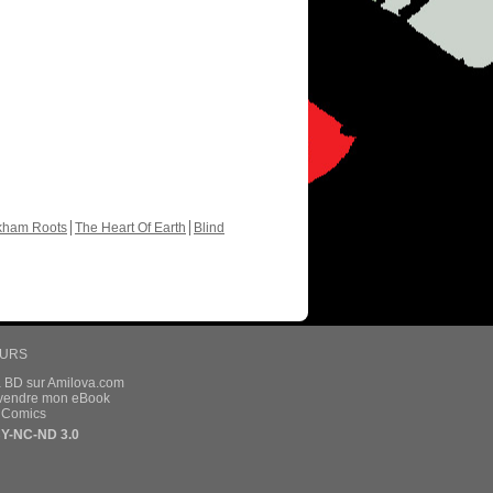
kham Roots
The Heart Of Earth
Blind
EURS
a BD sur Amilova.com
t vendre mon eBook
e Comics
Y-NC-ND 3.0