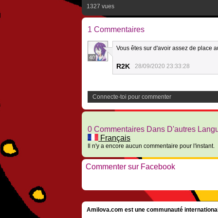
1327 vues
1 Commentaires
Vous êtes sur d'avoir assez de place 
40
R2K
28/09/2020 23:33:28
Connecte-toi pour commenter
0 Commentaires Dans D'autres Lang
Français
Il n'y a encore aucun commentaire pour l'instant.
Commenter sur Facebook
Amilova.com est une communauté internationale 