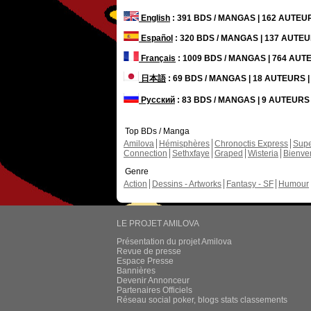
English
: 391 BDS / MANGAS | 162 AUTE
Español
: 320 BDS / MANGAS | 137 AUTE
Français
: 1009 BDS / MANGAS | 764 AU
日本語
: 69 BDS / MANGAS | 18 AUTEURS
Русский
: 83 BDS / MANGAS | 9 AUTEUR
Top BDs / Manga
Amilova
Hémisphères
Chronoctis Express
Supe
Connection
Sethxfaye
Graped
Wisteria
Bienve
Genre
Action
Dessins - Artworks
Fantasy - SF
Humour
LE PROJET AMILOVA
Présentation du projet Amilova
Revue de presse
Espace Presse
Bannières
Devenir Annonceur
Partenaires Officiels
Réseau social poker, blogs stats classements