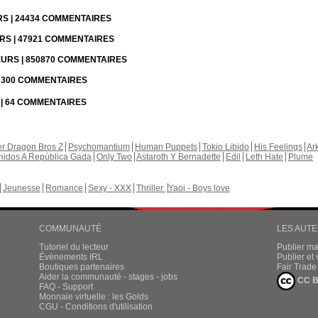
URS | 24434 COMMENTAIRES
URS | 47921 COMMENTAIRES
TEURS | 850870 COMMENTAIRES
 | 300 COMMENTAIRES
S | 64 COMMENTAIRES
r Dragon Bros Z
Psychomantium
Human Puppets
Tokio Libido
His Feelings
Ar
nidos A República Gada
Only Two
Astaroth Y Bernadette
Edil
Leth Hate
Plume
Jeunesse
Romance
Sexy - XXX
Thriller
Yaoi - Boys love
COMMUNAUTÉ
LES AUT
Tutoriel du lecteur
Publier m
Évènements IRL
Publier e
Boutiques partenaires
Fair Trad
Aider la communauté - stages - jobs
CC B
FAQ - Support
Monnaie virtuelle : les Golds
CGU - Conditions d'utilisation