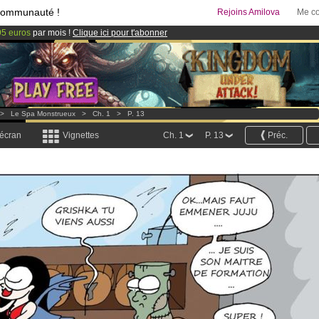
communauté !
Rejoins Amilova
Me co
95 euros
par mois !
Clique ici pour t'abonner
 lancé
!.
& Mangas
!
>
Le Spa Monstrueux
>
Ch. 1
>
P. 13
 écran
Vignettes
Ch. 1
P. 13
Préc.