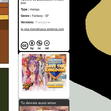
jour
Type :
manga
Genre :
Fantasy - SF
Versions:
Français
le-spa-monstrueux.amilova.com
by
nc
nd
Tu devrais aussi aimer