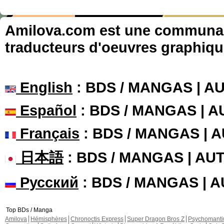
Amilova.com est une communauté
traducteurs d'oeuvres graphiqu
English
: BDS / MANGAS | 
Español
: BDS / MANGAS | 
Français
: BDS / MANGAS | 
日本語
: BDS / MANGAS | A
Русский
: BDS / MANGAS | 
Top BDs / Manga
Amilova
Hémisphères
Chronoctis Express
Super Dragon Bros Z
Psychomant