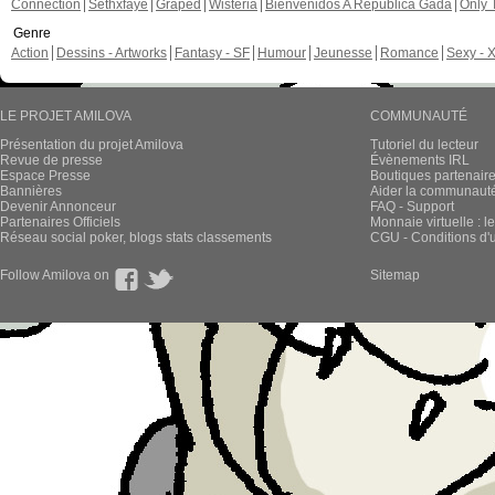
Connection
Sethxfaye
Graped
Wisteria
Bienvenidos A República Gada
Only 
Genre
Action
Dessins - Artworks
Fantasy - SF
Humour
Jeunesse
Romance
Sexy - 
LE PROJET AMILOVA
COMMUNAUTÉ
Présentation du projet Amilova
Tutoriel du lecteur
Revue de presse
Évènements IRL
Espace Presse
Boutiques partenair
Bannières
Aider la communauté 
Devenir Annonceur
FAQ - Support
Partenaires Officiels
Monnaie virtuelle : l
Réseau social poker, blogs stats classements
CGU - Conditions d'ut
Follow Amilova on
Sitemap