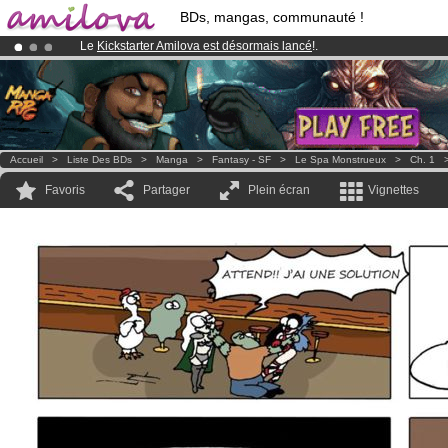
BDs, mangas, communauté !
Le
Kickstarter Amilova est désormais lancé
!.
Déjà 100000
membres
et 1000
BDs & Mangas
!
Abonnement premium: à partir de
3.95 euros
par mois !
Clique ici p
Accueil
>
Liste Des BDs
>
Manga
>
Fantasy - SF
>
Le Spa Monstrueux
>
Ch. 1
Favoris
Partager
Plein écran
Vignettes