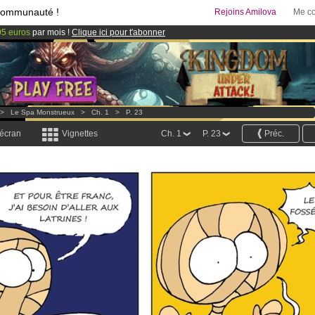
communauté !
Rejoins Amilova
Me co
95 euros
par mois !
Clique ici pour t'abonner
& Mangas
!
 lancé
!.
>
Le Spa Monstrueux
>
Ch. 1
>
P. 23
 écran
Vignettes
Ch. 1
P. 23
Préc.