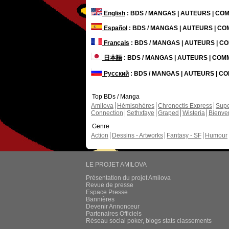
English
: BDS / MANGAS | AUTEURS | C
Español
: BDS / MANGAS | AUTEURS | C
Français
: BDS / MANGAS | AUTEURS | 
日本語
: BDS / MANGAS | AUTEURS | CO
Русский
: BDS / MANGAS | AUTEURS | 
Top BDs / Manga
Amilova
Hémisphères
Chronoctis Express
Supe
Connection
Sethxfaye
Graped
Wisteria
Bienve
Genre
Action
Dessins - Artworks
Fantasy - SF
Humour
LE PROJET AMILOVA
Présentation du projet Amilova
Revue de presse
Espace Presse
Bannières
Devenir Annonceur
Partenaires Officiels
Réseau social poker, blogs stats classements