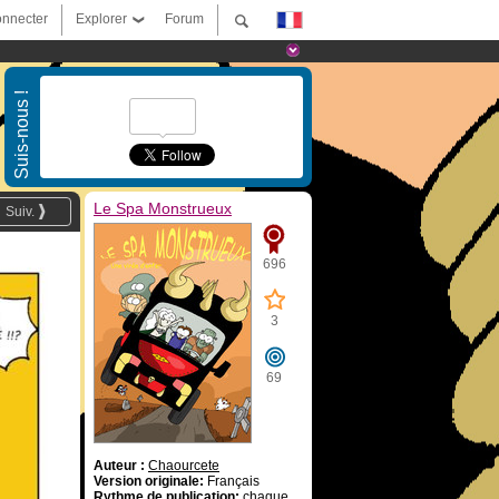
nnecter
Explorer
Forum
Suis-nous !
Le Spa Monstrueux
Suiv.
696
3
69
Auteur :
Chaourcete
Version originale:
Français
Rythme de publication:
chaque