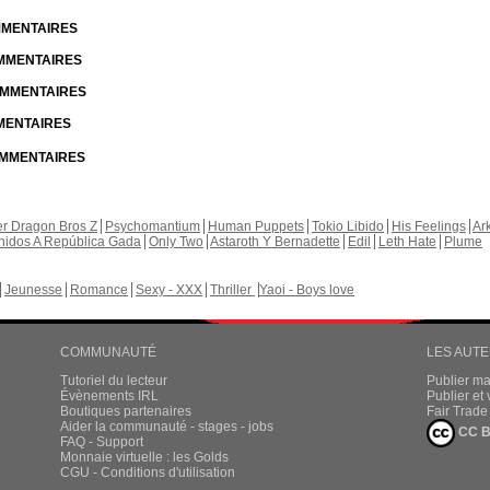
OMMENTAIRES
OMMENTAIRES
COMMENTAIRES
MMENTAIRES
COMMENTAIRES
r Dragon Bros Z
Psychomantium
Human Puppets
Tokio Libido
His Feelings
Ar
nidos A República Gada
Only Two
Astaroth Y Bernadette
Edil
Leth Hate
Plume
Jeunesse
Romance
Sexy - XXX
Thriller
Yaoi - Boys love
COMMUNAUTÉ
LES AUT
Tutoriel du lecteur
Publier m
Évènements IRL
Publier e
Boutiques partenaires
Fair Trad
Aider la communauté - stages - jobs
CC B
FAQ - Support
Monnaie virtuelle : les Golds
CGU - Conditions d'utilisation