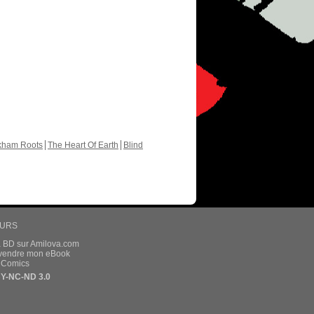
kham Roots
The Heart Of Earth
Blind
EURS
a BD sur Amilova.com
t vendre mon eBook
e Comics
Y-NC-ND 3.0