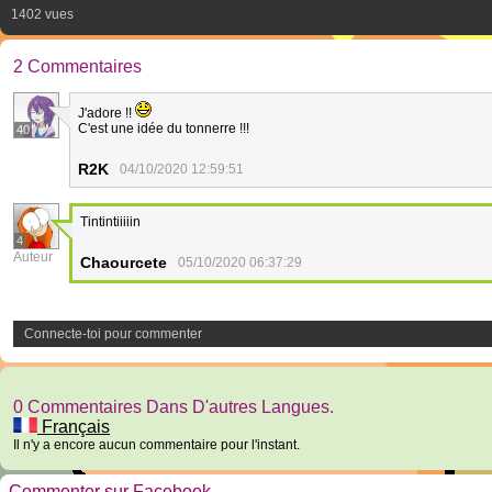
1402 vues
2 Commentaires
J'adore !!
C'est une idée du tonnerre !!!
40
R2K
04/10/2020 12:59:51
Tintintiiiiin
4
Auteur
Chaourcete
05/10/2020 06:37:29
Connecte-toi pour commenter
0 Commentaires Dans D'autres Langues.
Français
Il n'y a encore aucun commentaire pour l'instant.
Commenter sur Facebook