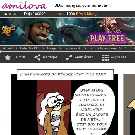
BDs, mangas, communauté !
Déjà 100000
membres
et 1000
BDs & Mangas
!
Le
Kickstarter Amilova est désormais lancé
!.
Abonnement premium: à partir de
3.95 euros
par mois !
Clique ici p
Accueil
>
Liste Des BDs
>
Manga
>
Fantasy - SF
>
Le Spa Monstrueux
>
Ch. 1
Favoris
Partager
Plein écran
Vignettes