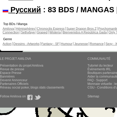
Русский
: 83 BDS / MANGAS
Top BDs / Manga
Amilova
Hémisphères
Chronoctis Express
Super Dragon Bros Z
Psychomant
Connection
Sethxfaye
Graped
Wisteria
Bienvenidos A República Gada
Only 
Genre
Action
Dessins - Artworks
Fantasy - SF
Humour
Jeunesse
Romance
Sexy - 
LE PROJET AMILOVA
COMMUNAUTÉ
Présentation du projet Amilova
Tutoriel du lecteur
Revue de presse
Évènements IRL
Espace Presse
Boutiques partenair
Bannières
Aider la communauté 
Devenir Annonceur
FAQ - Support
Partenaires Officiels
Monnaie virtuelle : l
Réseau social poker, blogs stats classements
CGU - Conditions d'ut
Follow Amilova on
Sitemap