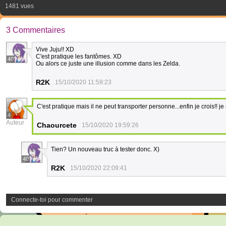
1481 vues
3 Commentaires
Vive Juju!! XD
C'est pratique les fantômes. XD
40
Ou alors ce juste une illusion comme dans les Zelda.
R2K
15/10/2020 11:59:23
C'est pratique mais il ne peut transporter personne...enfin je crois!! je 
4
Auteur
Chaourcete
15/10/2020 19:59:26
Tien? Un nouveau truc à tester donc. X)
40
R2K
15/10/2020 22:09:41
Connecte-toi pour commenter