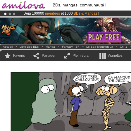
BDs, mangas, communauté !
Déjà 100000
membres
et 1000
BDs & Mangas
!
Abonnement premium: à partir de
3.95 euros
par mois !
Clique ici p
Le
Kickstarter Amilova est désormais lancé
!.
Accueil
>
Liste Des BDs
>
Manga
>
Fantasy - SF
>
Le Spa Monstrueux
>
Ch. 1
Favoris
Partager
Plein écran
Vignettes