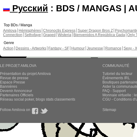
Русский
: BDS / MANGAS | 
Top BDs / Manga
Amilova
Hémisphères
Chronoctis Express
Super Dragon Bros Z
Psychomant
Connection
Sethxfaye
Graped
Wisteria
Bienvenidos A República Gada
Only 
Genre
Action
Dessins - Artworks
Fantasy - SF
Humour
Jeunesse
Romance
Sexy - 
LE PROJET AMILOVA
COMMUNAUTÉ
Présentation du projet Amilova
Tutoriel du lecteur
Revue de presse
Évènements IRL
Espace Presse
Boutiques partenair
Bannières
Aider la communauté 
Devenir Annonceur
FAQ - Support
Partenaires Officiels
Monnaie virtuelle : l
Réseau social poker, blogs stats classements
CGU - Conditions d'ut
Follow Amilova on
Sitemap