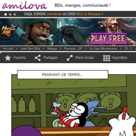
BDs, mangas, communauté !
Déjà 100000
membres
et 1000
BDs & Mangas
!
Abonnement premium: à partir de
3.95 euros
par mois !
Clique ici p
Le
Kickstarter Amilova est désormais lancé
!.
Accueil
>
Liste Des BDs
>
Manga
>
Fantasy - SF
>
Le Spa Monstrueux
>
Ch. 1
Favoris
Partager
Plein écran
Vignettes