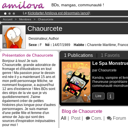
BDs, mangas, communauté !
Le
Kickstarter Amilova est désormais lancé
!.
Abonnement premium: à partir de
3.95 euros
par mois !
Clique ici p
Accueil
>
Membres
>
Chaourcete
Déjà 100000
membres
et 1000
BDs & Mangas
!
Chaourcete
Dessinateur, Author
Sexe :
F
Né :
14/07/1989
Habite :
Charente Maritime, Franc
4
Présentation de Chaourcete
1 Publications
|
1 Favoris
Bonjour à tous! Je suis
Le Spa Monstru
Chaourcette, grande adoratrice de
fromage et d'illustrations en tout
par
Chaourcete
genre ! Ma passion pour le dessin
est née il y a maintenant 15 ans et
Kendra, vampire et fem
mon petit personnage fétiche, se
l'heureuse propriétaire 
nommant fougasse, a aujourd'hui
communauté monstrueus
12 ans d'existence ! Mes BDs sont
des strips de la vie que je vis
Lire
quotidiennement. J'aime
également créer de petites
histoires plus longue pour d'autres
personnages. Je suis maman
Blog de Chaourcete
d'une petite fille et femme d'un
amour de Juju qui sont des
All
Post
Com.
Forum
sources d'inspiration inépuisables
pour moi !