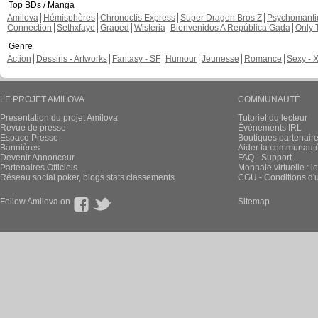
Top BDs / Manga
Amilova
Hémisphères
Chronoctis Express
Super Dragon Bros Z
Psychomant
Connection
Sethxfaye
Graped
Wisteria
Bienvenidos A República Gada
Only 
Genre
Action
Dessins - Artworks
Fantasy - SF
Humour
Jeunesse
Romance
Sexy - 
LE PROJET AMILOVA
COMMUNAUTÉ
Présentation du projet Amilova
Tutoriel du lecteur
Revue de presse
Évènements IRL
Espace Presse
Boutiques partenair
Bannières
Aider la communauté 
Devenir Annonceur
FAQ - Support
Partenaires Officiels
Monnaie virtuelle : l
Réseau social poker, blogs stats classements
CGU - Conditions d'ut
Follow Amilova on
Sitemap