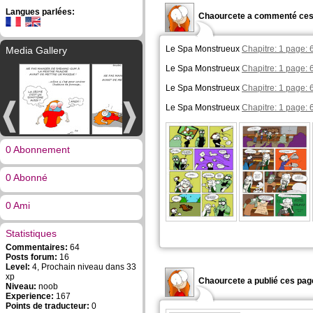
Langues parlées:
Chaourcete a commenté ces
Le Spa Monstrueux
Chapitre: 1 page: 
Media Gallery
Le Spa Monstrueux
Chapitre: 1 page: 
Le Spa Monstrueux
Chapitre: 1 page: 
Le Spa Monstrueux
Chapitre: 1 page: 
0 Abonnement
0 Abonné
0 Ami
Statistiques
Commentaires:
64
Posts forum:
16
Level:
4, Prochain niveau dans 33
xp
Chaourcete a publié ces pag
Niveau:
noob
Experience:
167
Points de traducteur:
0