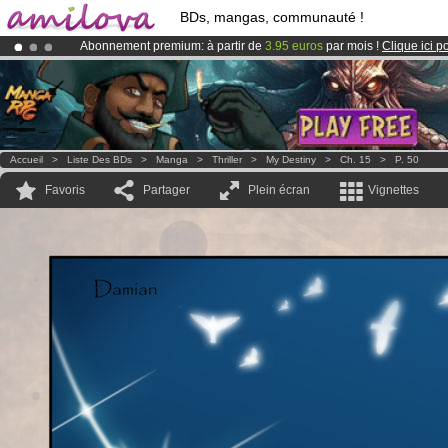
BDs, mangas, communauté !
Abonnement premium: à partir de
3.95 euros
par mois !
Clique ici p
Déjà 100000
membres
et 1000
BDs & Mangas
!
Le
Kickstarter Amilova est désormais lancé
!.
Accueil
>
Liste Des BDs
>
Manga
>
Thriller
>
My Destiny
>
Ch. 15
>
P. 50
Favoris
Partager
Plein écran
Vignettes