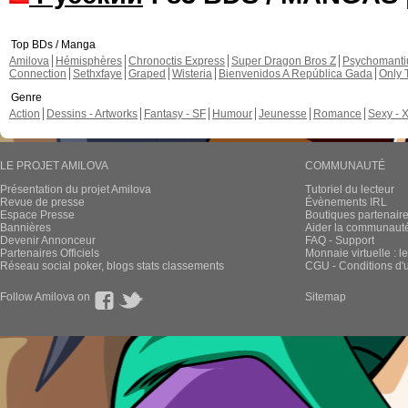
Top BDs / Manga
Amilova
Hémisphères
Chronoctis Express
Super Dragon Bros Z
Psychomant
Connection
Sethxfaye
Graped
Wisteria
Bienvenidos A República Gada
Only 
Genre
Action
Dessins - Artworks
Fantasy - SF
Humour
Jeunesse
Romance
Sexy - 
LE PROJET AMILOVA
COMMUNAUTÉ
Présentation du projet Amilova
Tutoriel du lecteur
Revue de presse
Évènements IRL
Espace Presse
Boutiques partenair
Bannières
Aider la communauté 
Devenir Annonceur
FAQ - Support
Partenaires Officiels
Monnaie virtuelle : l
Réseau social poker, blogs stats classements
CGU - Conditions d'ut
Follow Amilova on
Sitemap