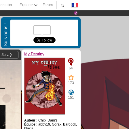
nnecter
Explorer
Forum
Suis-nous !
My Destiny
Suiv.
64
173
151
Auteur :
Chibi Dam'z
Équipe :
abby19
,
Gorak
,
Bardock
,
blacu