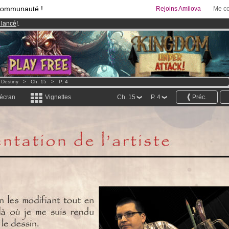
communauté !
Rejoins Amilova
Me co
 lancé
!.
& Mangas
!
95 euros
par mois !
Clique ici pour t'abonner
 Destiny
>
Ch. 15
>
P. 4
 écran
Vignettes
Ch. 15
P. 4
Préc.