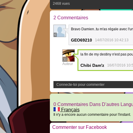
2468 vues
2 Commentaires
Bravo Damien..tu m'as régale avec l'uni
6
GEO69210
14/07/2016 10:42:13
la fin de my destiny n'est pas pou
31
Auteur
Chibi Dam'z
16/07/2016 10:
Connecte-toi pour commenter
0 Commentaires Dans D'autres Lang
Français
Il n'y a encore aucun commentaire pour l'instant.
Commenter sur Facebook