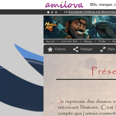
BDs, mangas, 
Le
Kickstarter Amilova est désormais
Déjà 100000
membres
et 1000
BDs 
Abonnement premium: à partir de
3.
Accueil
>
Liste Des BDs
>
Manga
>
Thriller
>
My
Favoris
Partager
Plein