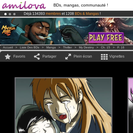
BDs, mangas, communauté !
Déjà 134393
membres
et 1208
BDs & Mangas
!
Abonnement premium: à partir de
3.95 euros
par mois !
Clique ici p
Le
Kickstarter Amilova est désormais lancé
!.
Accueil
>
Liste Des BDs
>
Manga
>
Thriller
>
My Destiny
>
Ch. 15
>
P. 16
Favoris
Partager
Plein écran
Vignettes