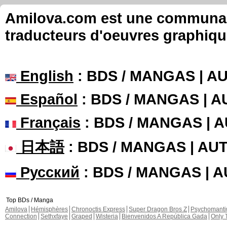
Amilova.com est une communauté
traducteurs d'oeuvres graphiqu
English
: BDS / MANGAS | 
Español
: BDS / MANGAS | 
Français
: BDS / MANGAS | 
日本語
: BDS / MANGAS | A
Русский
: BDS / MANGAS | 
Top BDs / Manga
Amilova
Hémisphères
Chronoctis Express
Super Dragon Bros Z
Psychomant
Connection
Sethxfaye
Graped
Wisteria
Bienvenidos A República Gada
Only 