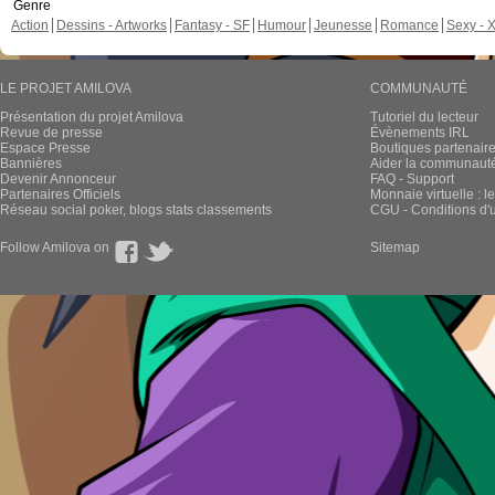
Genre
Action
Dessins - Artworks
Fantasy - SF
Humour
Jeunesse
Romance
Sexy - 
LE PROJET AMILOVA
COMMUNAUTÉ
Présentation du projet Amilova
Tutoriel du lecteur
Revue de presse
Évènements IRL
Espace Presse
Boutiques partenair
Bannières
Aider la communauté 
Devenir Annonceur
FAQ - Support
Partenaires Officiels
Monnaie virtuelle : l
Réseau social poker, blogs stats classements
CGU - Conditions d'ut
Follow Amilova on
Sitemap