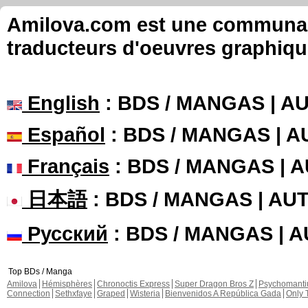
Amilova.com est une communauté
traducteurs d'oeuvres graphiqu
English
: BDS / MANGAS | 
Español
: BDS / MANGAS | 
Français
: BDS / MANGAS | 
日本語
: BDS / MANGAS | A
Русский
: BDS / MANGAS | 
Top BDs / Manga
Amilova
Hémisphères
Chronoctis Express
Super Dragon Bros Z
Psychomant
Connection
Sethxfaye
Graped
Wisteria
Bienvenidos A República Gada
Only 