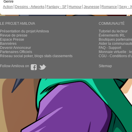
Genre
Action
Dessins - Artworks
Fantasy - SF
Humour
Jeunesse
Romance
Sexy - 
LE PROJET AMILOVA
COMMUNAUTÉ
Présentation du projet Amilova
Tutoriel du lecteur
Revue de presse
Évènements IRL
Espace Presse
Boutiques partenair
Bannières
Aider la communauté 
Devenir Annonceur
FAQ - Support
Partenaires Officiels
Monnaie virtuelle : l
Réseau social poker, blogs stats classements
CGU - Conditions d'ut
Follow Amilova on
Sitemap