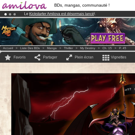
BDs, mangas, communauté !
Le
Kickstarter Amilova est désormais lancé
!.
Abonnement premium: à partir de
3.95 euros
par mois !
Clique ici p
Déjà 100000
membres
et 1000
BDs & Mangas
!
Accueil
>
Liste Des BDs
>
Manga
>
Thriller
>
My Destiny
>
Ch. 15
>
P. 45
Favoris
Partager
Plein écran
Vignettes