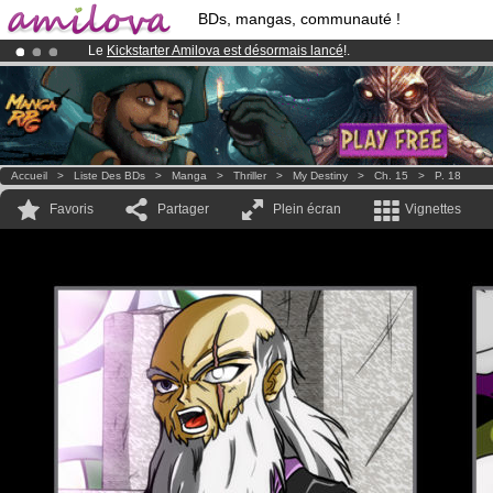
BDs, mangas, communauté !
Le
Kickstarter Amilova est désormais lancé
!.
Abonnement premium: à partir de
3.95 euros
par mois !
Clique ici p
Déjà 100000
membres
et 1000
BDs & Mangas
!
Accueil
>
Liste Des BDs
>
Manga
>
Thriller
>
My Destiny
>
Ch. 15
>
P. 18
Favoris
Partager
Plein écran
Vignettes