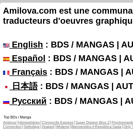
Amilova.com est une communauté
traducteurs d'oeuvres graphiqu
English
: BDS / MANGAS | 
Español
: BDS / MANGAS | 
Français
: BDS / MANGAS | 
日本語
: BDS / MANGAS | A
Русский
: BDS / MANGAS | 
Top BDs / Manga
Amilova
Hémisphères
Chronoctis Express
Super Dragon Bros Z
Psychomant
Connection
Sethxfaye
Graped
Wisteria
Bienvenidos A República Gada
Only 