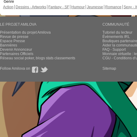
Genre
Action
Dessins - Artworks
Fantasy - SF
Humour
Jeunesse
Romance
Sexy - 
LE PROJET AMILOVA
COMMUNAUTÉ
Présentation du projet Amilova
Tutoriel du lecteur
Revue de presse
Évènements IRL
Espace Presse
Boutiques partenair
Bannières
Aider la communauté 
Devenir Annonceur
FAQ - Support
Partenaires Officiels
Monnaie virtuelle : l
Réseau social poker, blogs stats classements
CGU - Conditions d'ut
Follow Amilova on
Sitemap