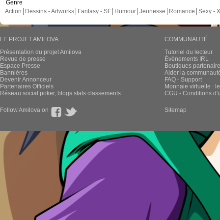
Genre
Action
Dessins - Artworks
Fantasy - SF
Humour
Jeunesse
Romance
Sexy - 
LE PROJET AMILOVA
COMMUNAUTÉ
Présentation du projet Amilova
Tutoriel du lecteur
Revue de presse
Évènements IRL
Espace Presse
Boutiques partenair
Bannières
Aider la communauté 
Devenir Annonceur
FAQ - Support
Partenaires Officiels
Monnaie virtuelle : l
Réseau social poker, blogs stats classements
CGU - Conditions d'ut
Follow Amilova on
Sitemap