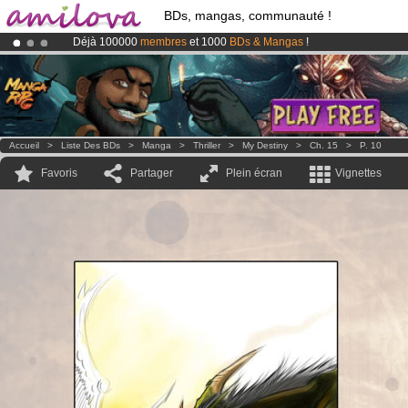
BDs, mangas, communauté !
Déjà 100000
membres
et 1000
BDs & Mangas
!
Le
Kickstarter Amilova est désormais lancé
!.
Abonnement premium: à partir de
3.95 euros
par mois !
Clique ici p
Accueil
>
Liste Des BDs
>
Manga
>
Thriller
>
My Destiny
>
Ch. 15
>
P. 10
Favoris
Partager
Plein écran
Vignettes