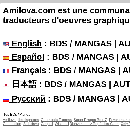
Amilova.com est une communauté
traducteurs d'oeuvres graphiqu
English
: BDS / MANGAS | 
Español
: BDS / MANGAS | 
Français
: BDS / MANGAS | 
日本語
: BDS / MANGAS | A
Русский
: BDS / MANGAS | 
Top BDs / Manga
Amilova
Hémisphères
Chronoctis Express
Super Dragon Bros Z
Psychomant
Connection
Sethxfaye
Graped
Wisteria
Bienvenidos A República Gada
Only 