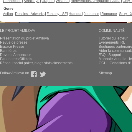
Connection
Sethxfaye
Graped
Wisteria
Bienvenidos A República Gada
Only 
Genre
Action
Dessins - Artworks
Fantasy - SF
Humour
Jeunesse
Romance
Sexy - 
LE PROJET AMILOVA
COMMUNAUTÉ
Présentation du projet Amilova
Tutoriel du lecteur
Revue de presse
Évènements IRL
Espace Presse
Boutiques partenair
Bannières
Aider la communauté 
Devenir Annonceur
FAQ - Support
Partenaires Officiels
Monnaie virtuelle : l
Réseau social poker, blogs stats classements
CGU - Conditions d'ut
Follow Amilova on
Sitemap