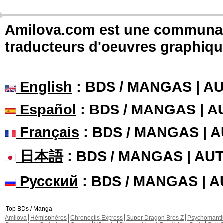
Amilova.com est une communauté
traducteurs d'oeuvres graphiqu
English
: BDS / MANGAS | 
Español
: BDS / MANGAS | 
Français
: BDS / MANGAS | 
日本語
: BDS / MANGAS | A
Русский
: BDS / MANGAS | 
Top BDs / Manga
Amilova
Hémisphères
Chronoctis Express
Super Dragon Bros Z
Psychomant