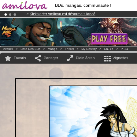
BDs, mangas, communauté !
Le
Kickstarter Amilova est désormais lancé
!.
Abonnement premium: à partir de
3.95 euros
par mois !
Clique ici p
Déjà 134393
membres
et 1208
BDs & Mangas
!
Accueil
>
Liste Des BDs
>
Manga
>
Thriller
>
My Destiny
>
Ch. 15
>
P. 24
Favoris
Partager
Plein écran
Vignettes