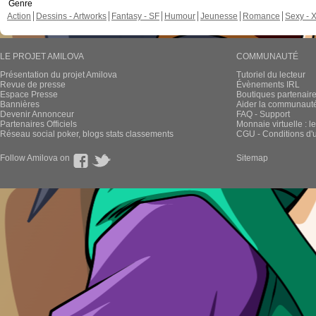
Genre
Action
Dessins - Artworks
Fantasy - SF
Humour
Jeunesse
Romance
Sexy - 
LE PROJET AMILOVA
COMMUNAUTÉ
Présentation du projet Amilova
Tutoriel du lecteur
Revue de presse
Évènements IRL
Espace Presse
Boutiques partenair
Bannières
Aider la communauté 
Devenir Annonceur
FAQ - Support
Partenaires Officiels
Monnaie virtuelle : l
Réseau social poker, blogs stats classements
CGU - Conditions d'ut
Follow Amilova on
Sitemap