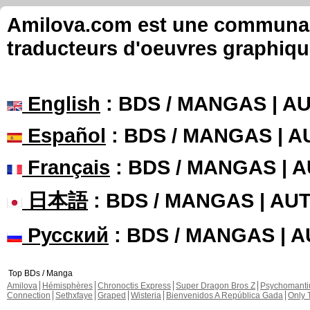
Amilova.com est une communauté
traducteurs d'oeuvres graphiqu
English
: BDS / MANGAS | 
Español
: BDS / MANGAS | 
Français
: BDS / MANGAS | 
日本語
: BDS / MANGAS | A
Русский
: BDS / MANGAS | 
Top BDs / Manga
Amilova
Hémisphères
Chronoctis Express
Super Dragon Bros Z
Psychomant
Connection
Sethxfaye
Graped
Wisteria
Bienvenidos A República Gada
Only 