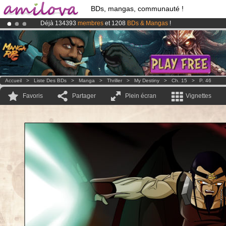
BDs, mangas, communauté !
Déjà 134393
membres
et 1208
BDs & Mangas
!
Le
Kickstarter Amilova est désormais lancé
!.
Abonnement premium: à partir de
3.95 euros
par mois !
Clique ici p
Accueil
>
Liste Des BDs
>
Manga
>
Thriller
>
My Destiny
>
Ch. 15
>
P. 46
Favoris
Partager
Plein écran
Vignettes