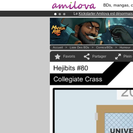
BDs, mangas, 
Le
Kickstarter Amilova est désormais
Abonnement premium: à partir de
3.
Déjà 100000
membres
et 1000
BDs 
Accueil
>
Liste Des BDs
>
Comics/BDs
>
Humour
Favoris
Partager
Plein