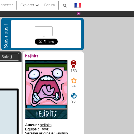
nnecter
Explorer
Forum
Suis-nous !
hejibits
Suiv.
153
24
96
Auteur :
hejibits
Équipe :
TroyB
Version originale:
English