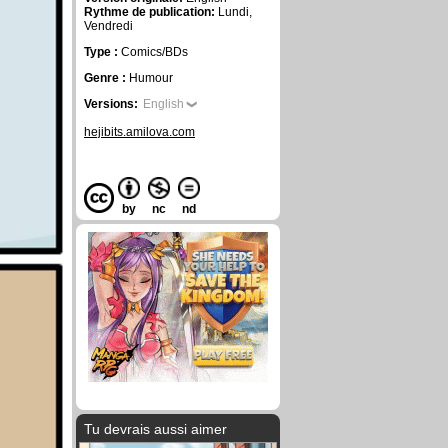
Rythme de publication:
Lundi,
Vendredi
Type :
Comics/BDs
Genre :
Humour
Versions:
English
hejibits.amilova.com
by
nc
nd
Tu devrais aussi aimer