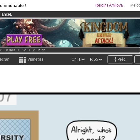
communauté !
Rejoins Amilova
Me co
 lancé
!.
95 euros
par mois !
Clique ici pour t'abonner
& Mangas
!
>
Hejibits
>
Ch. 1
>
P. 55
 écran
Vignettes
Ch. 1
P. 55
Préc.