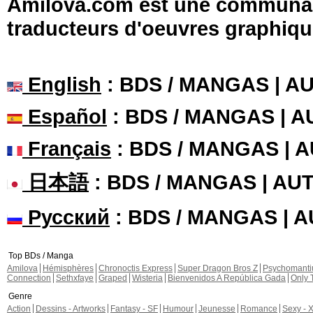
Amilova.com est une communauté
traducteurs d'oeuvres graphiqu
English
: BDS / MANGAS | 
Español
: BDS / MANGAS | 
Français
: BDS / MANGAS | 
日本語
: BDS / MANGAS | A
Русский
: BDS / MANGAS | 
Top BDs / Manga
Amilova
Hémisphères
Chronoctis Express
Super Dragon Bros Z
Psychomant
Connection
Sethxfaye
Graped
Wisteria
Bienvenidos A República Gada
Only 
Genre
Action
Dessins - Artworks
Fantasy - SF
Humour
Jeunesse
Romance
Sexy - 