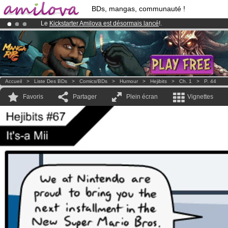
BDs, mangas, communauté !
Le
Kickstarter Amilova est désormais lancé
!.
Abonnement premium: à partir de
3.95 euros
par mois !
Clique ici p
Déjà 100000
membres
et 1000
BDs & Mangas
!
Accueil
>
Liste Des BDs
>
Comics/BDs
>
Humour
>
Hejibits
>
Ch. 1
>
P. 44
Favoris
Partager
Plein écran
Vignettes