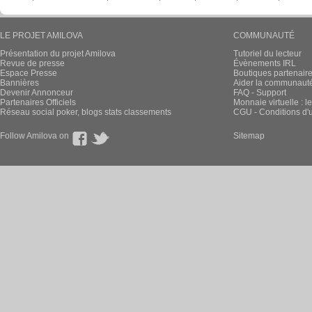
LE PROJET AMILOVA
COMMUNAUTÉ
Présentation du projet Amilova
Tutoriel du lecteur
Revue de presse
Évènements IRL
Espace Presse
Boutiques partenair
Bannières
Aider la communauté 
Devenir Annonceur
FAQ - Support
Partenaires Officiels
Monnaie virtuelle : l
Réseau social poker, blogs stats classements
CGU - Conditions d'ut
Follow Amilova on
Sitemap