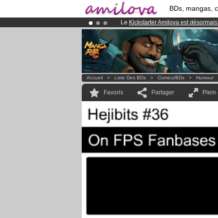
BDs, mangas, 
Le
Kickstarter Amilova est désormais
Abonnement premium: à partir de
3.
Déjà 134393
membres
et 1208
BDs 
Accueil
>
Liste Des BDs
>
Comics/BDs
>
Humour
Favoris
Partager
Plein