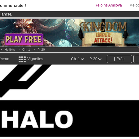
communauté !
Rejoins Amilova
Me co
 lancé
!.
95 euros
par mois !
Clique ici pour t'abonner
& Mangas
!
>
Hejibits
>
Ch. 1
>
P. 20
 écran
Vignettes
Ch. 1
P. 20
Préc.