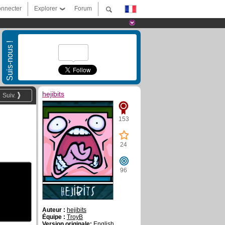
nnecter
Explorer
Forum
Suis-nous !
hejibits
Suiv.
153
24
96
Auteur :
hejibits
Équipe :
TroyB
Version originale:
English