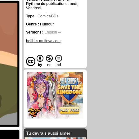
Rythme de publication:
Lundi,
Vendredi
Type :
Comics/BDs
Genre :
Humour
Versions:
English
hejibits.amilova.com
by
nc
nd
Tu devrais aussi aimer