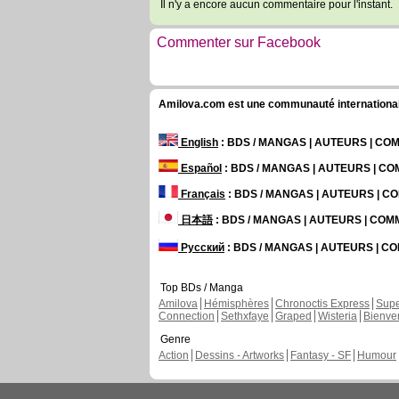
Il n'y a encore aucun commentaire pour l'instant.
Commenter sur Facebook
Amilova.com est une communauté internationale 
English
: BDS / MANGAS | AUTEURS | C
Español
: BDS / MANGAS | AUTEURS | C
Français
: BDS / MANGAS | AUTEURS | 
日本語
: BDS / MANGAS | AUTEURS | CO
Русский
: BDS / MANGAS | AUTEURS | 
Top BDs / Manga
Amilova
Hémisphères
Chronoctis Express
Supe
Connection
Sethxfaye
Graped
Wisteria
Bienve
Genre
Action
Dessins - Artworks
Fantasy - SF
Humour