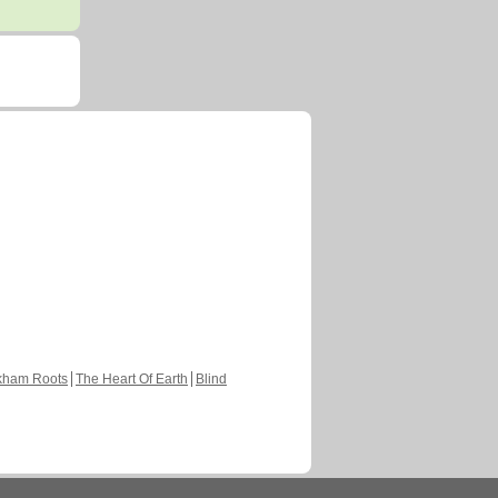
kham Roots
The Heart Of Earth
Blind