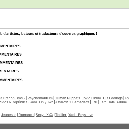
d'artistes, lecteurs et traducteurs d'oeuvres graphiques !
OMMENTAIRES
OMMENTAIRES
COMMENTAIRES
MMENTAIRES
COMMENTAIRES
r Dragon Bros Z
Psychomantium
Human Puppets
Tokio Libido
His Feelings
Ar
nidos A República Gada
Only Two
Astaroth Y Bernadette
Edil
Leth Hate
Plume
Jeunesse
Romance
Sexy - XXX
Thriller
Yaoi - Boys love