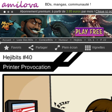
BDs, mangas, communauté !
Abonnement premium: à partir de
3.95 euros
par mois !
Clique ici p
Le
Kickstarter Amilova est désormais lancé
!.
Déjà 100000
membres
et 1000
BDs & Mangas
!
Accueil
>
Liste Des BDs
>
Comics/BDs
>
Humour
>
Hejibits
>
Ch. 1
>
P. 22
Favoris
Partager
Plein écran
Vignettes