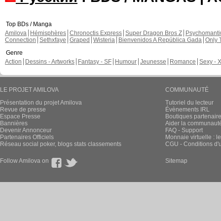
Top BDs / Manga
Amilova
Hémisphères
Chronoctis Express
Super Dragon Bros Z
Psychomant
Connection
Sethxfaye
Graped
Wisteria
Bienvenidos A República Gada
Only 
Genre
Action
Dessins - Artworks
Fantasy - SF
Humour
Jeunesse
Romance
Sexy - 
LE PROJET AMILOVA
COMMUNAUTÉ
Présentation du projet Amilova
Tutoriel du lecteur
Revue de presse
Évènements IRL
Espace Presse
Boutiques partenair
Bannières
Aider la communauté 
Devenir Annonceur
FAQ - Support
Partenaires Officiels
Monnaie virtuelle : l
Réseau social poker, blogs stats classements
CGU - Conditions d'ut
Follow Amilova on
Sitemap