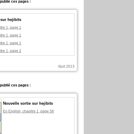
a publié ces pages :
sur hejibits
tre 1, page 1
tre 1, page 1
tre 1, page 1
tre 1, page 2
6juil.2013
a publié ces pages :
Nouvelle sortie sur hejibits
En English, chapitre 1, page 58