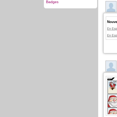
Badges
Nouvel
En Esp
En Esp