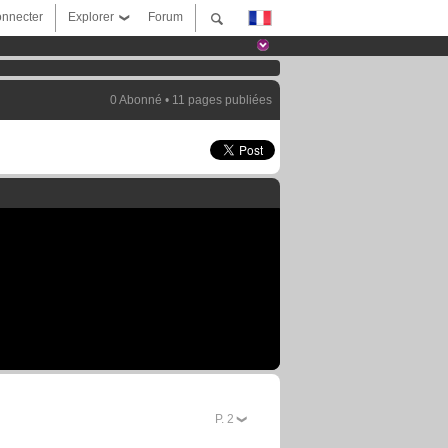
nnecter
Explorer
Forum
0 Abonné • 11 pages publiées
P.
2