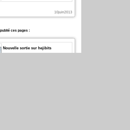
10juin2013
a publié ces pages :
Nouvelle sortie sur hejibits
En English, chapitre 1, page 50
3juin2013
a publié ces pages :