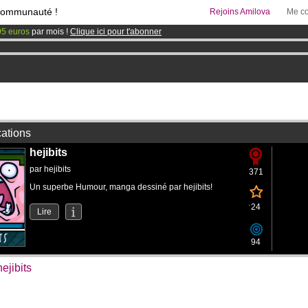
communauté !
Rejoins Amilova
Me co
95 euros
par mois !
Clique ici pour t'abonner
 lancé
!.
& Mangas
!
cations
hejibits
par
hejibits
371
Un superbe Humour, manga dessiné par hejibits!
24
Lire
94
ejibits