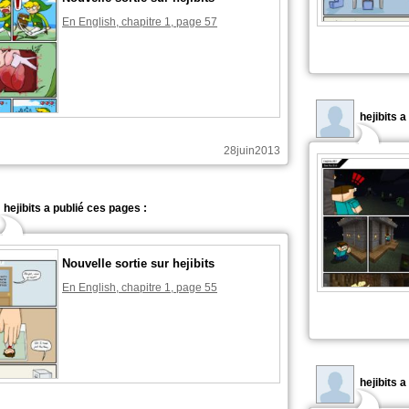
En English, chapitre 1, page 57
hejibits 
28juin2013
hejibits a publié ces pages :
Nouvelle sortie sur hejibits
En English, chapitre 1, page 55
hejibits 