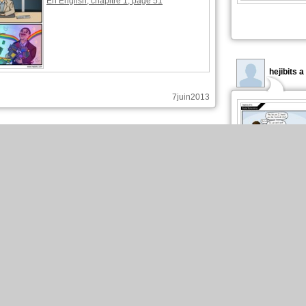
En English, chapitre 1, page 51
hejibits 
7juin2013
hejibits a publié ces pages :
Nouvelle sortie sur hejibits
En English, chapitre 1, page 49
hejibits 
31mai2013