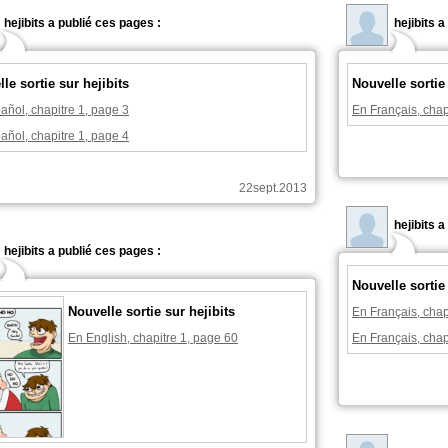
hejibits a publié ces pages :
hejibits 
le sortie sur hejibits
Nouvelle sortie 
añol, chapitre 1, page 3
En Français, chap
añol, chapitre 1, page 4
22sept.2013
hejibits 
hejibits a publié ces pages :
Nouvelle sortie 
Nouvelle sortie sur hejibits
En Français, chap
En English, chapitre 1, page 60
En Français, chap