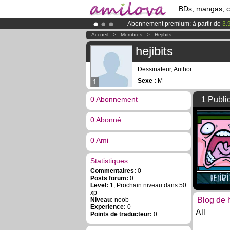
BDs, mangas, 
Abonnement premium: à partir de
3.
Le
Kickstarter Amilova est désormais
Accueil
>
Membres
>
Hejibits
Déjà 134393
membres
et 1208
BDs 
hejibits
Dessinateur, Author
Sexe :
M
1
0 Abonnement
1 Publi
0 Abonné
0 Ami
Statistiques
Commentaires:
0
Posts forum:
0
Level:
1, Prochain niveau dans 50
xp
Blog de h
Niveau:
noob
Experience:
0
All
Points de traducteur:
0