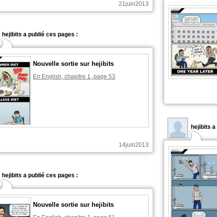
21juin2013
hejibits a publié ces pages :
Nouvelle sortie sur hejibits
En English, chapitre 1, page 53
hejibits 
14juin2013
hejibits a publié ces pages :
Nouvelle sortie sur hejibits