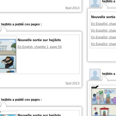
hejibits 
8juil.2013
Nouvelle sortie 
En Español, chapi
hejibits a publié ces pages :
En Español, chapi
En Español, chapi
Nouvelle sortie sur hejibits
En Español, chapi
En English, chapitre 1, page 59
hejibits 
5juil.2013
hejibits a publié ces pages :
Nouvelle sortie sur hejibits