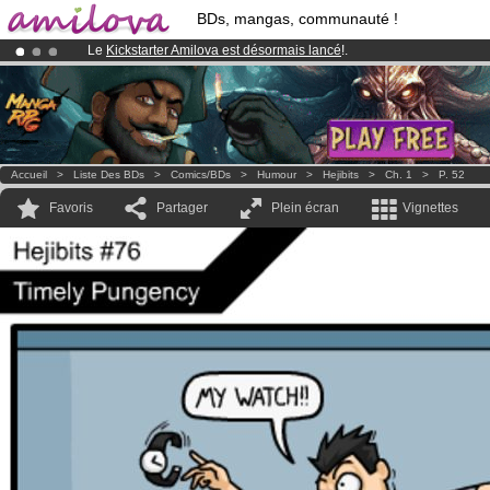
BDs, mangas, communauté !
Le
Kickstarter Amilova est désormais lancé
!.
Déjà 100000
membres
et 1000
BDs & Mangas
!
Abonnement premium: à partir de
3.95 euros
par mois !
Clique ici p
Accueil
>
Liste Des BDs
>
Comics/BDs
>
Humour
>
Hejibits
>
Ch. 1
>
P. 52
Favoris
Partager
Plein écran
Vignettes