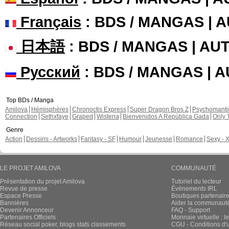
Français
: BDS / MANGAS | 
日本語
: BDS / MANGAS | A
Русский
: BDS / MANGAS | 
Top BDs / Manga
Amilova
Hémisphères
Chronoctis Express
Super Dragon Bros Z
Psychomant
Connection
Sethxfaye
Graped
Wisteria
Bienvenidos A República Gada
Only 
Genre
Action
Dessins - Artworks
Fantasy - SF
Humour
Jeunesse
Romance
Sexy - 
LE PROJET AMILOVA
COMMUNAUTÉ
Présentation du projet Amilova
Tutoriel du lecteur
Revue de presse
Évènements IRL
Espace Presse
Boutiques partenair
Bannières
Aider la communauté 
Devenir Annonceur
FAQ - Support
Partenaires Officiels
Monnaie virtuelle : l
Réseau social poker, blogs stats classements
CGU - Conditions d'ut