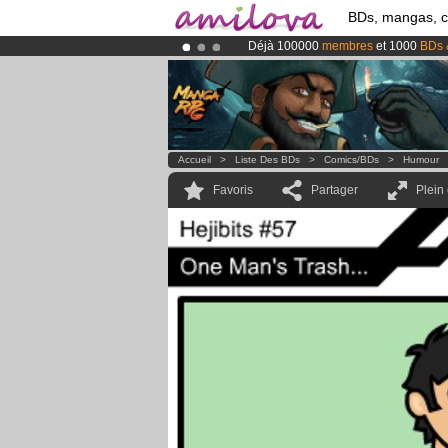
BDs, mangas, 
Déjà 100000
membres
et 1000
BDs 
Le
Kickstarter Amilova est désormais
Abonnement premium: à partir de
3.
Accueil
>
Liste Des BDs
>
Comics/BDs
>
Humour
Favoris
Partager
Plein