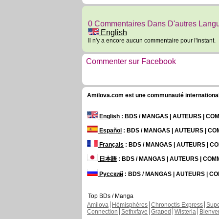
0 Commentaires Dans D'autres Lang
English
Il n'y a encore aucun commentaire pour l'instant.
Commenter sur Facebook
Amilova.com est une communauté internationale 
English
: BDS / MANGAS | AUTEURS | C
Español
: BDS / MANGAS | AUTEURS | C
Français
: BDS / MANGAS | AUTEURS | 
日本語
: BDS / MANGAS | AUTEURS | CO
Русский
: BDS / MANGAS | AUTEURS | 
Top BDs / Manga
Amilova
Hémisphères
Chronoctis Express
Supe
Connection
Sethxfaye
Graped
Wisteria
Bienve