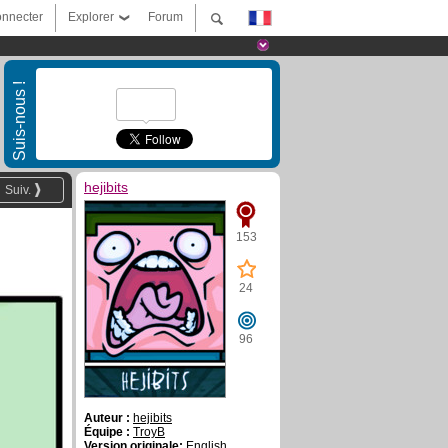
nnecter
Explorer
Forum
Suis-nous !
hejibits
Suiv.
153
24
96
Auteur :
hejibits
Équipe :
TroyB
Version originale:
English