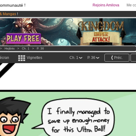
communauté !
Rejoins Amilova
Me co
& Mangas
!
 lancé
!.
95 euros
par mois !
Clique ici pour t'abonner
>
Hejibits
>
Ch. 1
>
P. 36
 écran
Vignettes
Ch. 1
P. 36
Préc.