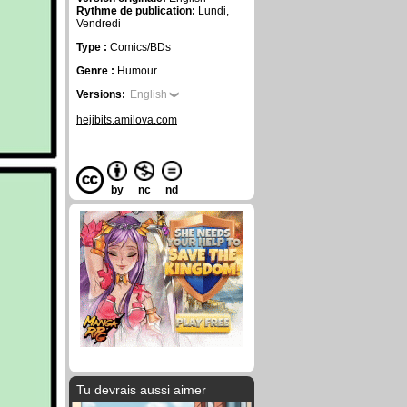
Rythme de publication:
Lundi,
Vendredi
Type :
Comics/BDs
Genre :
Humour
Versions:
English
hejibits.amilova.com
by
nc
nd
Tu devrais aussi aimer