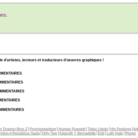
ues.
d'artistes, lecteurs et traducteurs d'oeuvres graphiques !
OMMENTAIRES
OMMENTAIRES
COMMENTAIRES
MMENTAIRES
COMMENTAIRES
r Dragon Bros Z
Psychomantium
Human Puppets
Tokio Libido
His Feelings
Ar
nidos A República Gada
Only Two
Astaroth Y Bernadette
Edil
Leth Hate
Plume