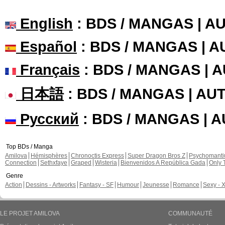
English
: BDS / MANGAS | 
Español
: BDS / MANGAS | 
Français
: BDS / MANGAS | 
日本語
: BDS / MANGAS | A
Русский
: BDS / MANGAS | 
Top BDs / Manga
Amilova
Hémisphères
Chronoctis Express
Super Dragon Bros Z
Psychomant
Connection
Sethxfaye
Graped
Wisteria
Bienvenidos A República Gada
Only 
Genre
Action
Dessins - Artworks
Fantasy - SF
Humour
Jeunesse
Romance
Sexy - 
LE PROJET AMILOVA
COMMUNAUTÉ