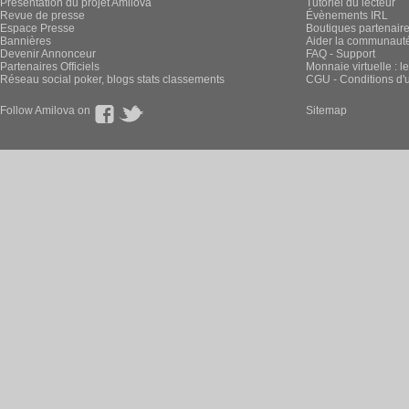
Présentation du projet Amilova
Tutoriel du lecteur
Revue de presse
Évènements IRL
Espace Presse
Boutiques partenair
Bannières
Aider la communauté 
Devenir Annonceur
FAQ - Support
Partenaires Officiels
Monnaie virtuelle : l
Réseau social poker, blogs stats classements
CGU - Conditions d'ut
Follow Amilova on
Sitemap