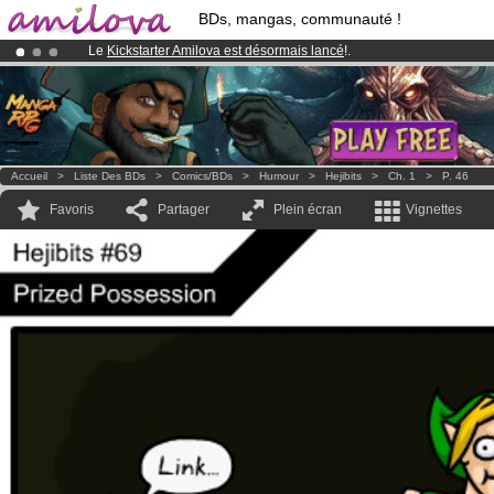
BDs, mangas, communauté !
Le
Kickstarter Amilova est désormais lancé
!.
Déjà 100000
membres
et 1000
BDs & Mangas
!
Abonnement premium: à partir de
3.95 euros
par mois !
Clique ici p
Accueil
>
Liste Des BDs
>
Comics/BDs
>
Humour
>
Hejibits
>
Ch. 1
>
P. 46
Favoris
Partager
Plein écran
Vignettes