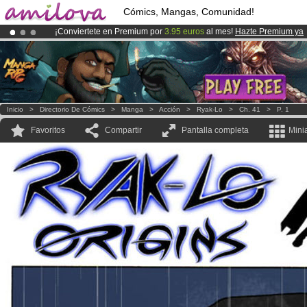
Cómics, Mangas, Comunidad!
¡Conviertete en Premium por
3.95 euros
al mes!
Hazte Premium ya
¡
El Kickstarter Amilova está desormado lanzado
!.
¡Ya tenemos 100000
miembros
y 1000
Cómics y Mangas!
.
Inicio
>
Directorio De Cómics
>
Manga
>
Acción
>
Ryak-Lo
>
Ch. 41
>
P. 1
Favoritos
Compartir
Pantalla completa
Mini