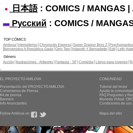
日本語
: COMICS / MANGAS 
Русский
: COMICS / MANGAS
TOP CÓMICS
Amilova
Hemisferios
Chronoctis Express
Super Dragon Bros Z
Psychomanti
Bienvenidos A República Gada
Only Two
Astaroth Y Bernadette
Edil
Leth Hat
Género
Acción
Ilustraciones - Artworks
Fantasía - SF
Comedia
Libros para jovenes
R
EL PROYECTO AMILOVA
COMUNIDAD
Presentación del PROYECTO AMILOVA
Tutorial del lector
Comentarios de Prensa
Ayuda la comunidad
Kit de prensa
FAQ.Preguntas y Re
Banners
Moneda Virtual: OR
Info Anunciantes
Condiciones de uso
Follow Amilova on
Mapa del sitio