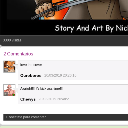
3300 visitas
2 Comentarios
love the cover
28
Ouroboros
20/03/2019 20:26:16
Awright!!! It's kick ass time!!!
31
Chewys
20/03/2019 20:48:21
Conéctate para comentar