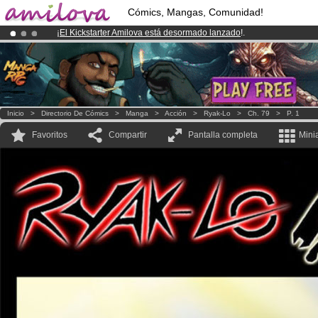
Cómics, Mangas, Comunidad!
¡
El Kickstarter Amilova está desormado lanzado
!.
¡Ya tenemos 134393
miembros
y 1208
Cómics y Mangas!
.
¡Conviertete en Premium por
3.95 euros
al mes!
Hazte Premium ya
Inicio
>
Directorio De Cómics
>
Manga
>
Acción
>
Ryak-Lo
>
Ch. 79
>
P. 1
Favoritos
Compartir
Pantalla completa
Mini