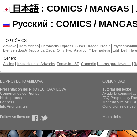
日本語
: COMICS / MANGAS 
Русский
: COMICS / MANGAS
TOP CÓMICS
Amilova
Hemisferios
Chronoctis Express
Super Dragon Bros Z
Psychomanti
Bienvenidos A República Gada
Only Two
Astaroth Y Bernadette
Edil
Leth Hat
Género
Acción
Ilustraciones - Artworks
Fantasía - SF
Comedia
Libros para jovenes
R
EL PROYECTO AMILOVA
COMUNIDAD
Presentación del PROYECTO AMILOVA
Tutorial del lector
Comentarios de Prensa
Ayuda la comunidad
Kit de prensa
FAQ.Preguntas y Re
Banners
Moneda Virtual: OR
Info Anunciantes
Condiciones de uso
Follow Amilova on
Mapa del sitio