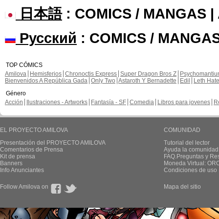
日本語
: COMICS / MANGAS 
Русский
: COMICS / MANGAS
TOP CÓMICS
Amilova
Hemisferios
Chronoctis Express
Super Dragon Bros Z
Psychomanti
Bienvenidos A República Gada
Only Two
Astaroth Y Bernadette
Edil
Leth Hat
Género
Acción
Ilustraciones - Artworks
Fantasía - SF
Comedia
Libros para jovenes
R
EL PROYECTO AMILOVA
COMUNIDAD
Presentación del PROYECTO AMILOVA
Tutorial del lector
Comentarios de Prensa
Ayuda la comunidad
Kit de prensa
FAQ.Preguntas y Re
Banners
Moneda Virtual: OR
Info Anunciantes
Condiciones de uso
Follow Amilova on
Mapa del sitio