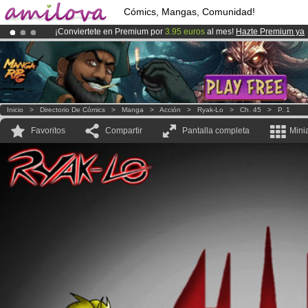
Cómics, Mangas, Comunidad!
¡Conviertete en Premium por
3.95 euros
al mes!
Hazte Premium ya
¡
El Kickstarter Amilova está desormado lanzado
!.
¡Ya tenemos 134393
miembros
y 1208
Cómics y Mangas!
.
Inicio
>
Directorio De Cómics
>
Manga
>
Acción
>
Ryak-Lo
>
Ch. 45
>
P. 1
Favoritos
Compartir
Pantalla completa
Mini