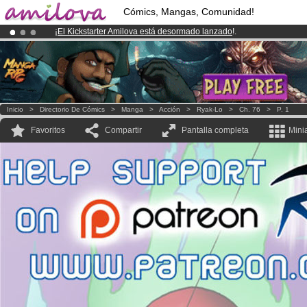
Cómics, Mangas, Comunidad!
¡
El Kickstarter Amilova está desormado lanzado
!.
¡Conviertete en Premium por
3.95 euros
al mes!
Hazte Premium ya
¡Ya tenemos 134393
miembros
y 1208
Cómics y Mangas!
.
Inicio
>
Directorio De Cómics
>
Manga
>
Acción
>
Ryak-Lo
>
Ch. 76
>
P. 1
Favoritos
Compartir
Pantalla completa
Mini