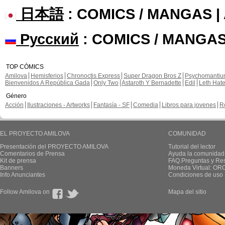
日本語
: COMICS / MANGAS 
Русский
: COMICS / MANGAS
TOP CÓMICS
Amilova
Hemisferios
Chronoctis Express
Super Dragon Bros Z
Psychomanti
Bienvenidos A República Gada
Only Two
Astaroth Y Bernadette
Edil
Leth Hat
Género
Acción
Ilustraciones - Artworks
Fantasía - SF
Comedia
Libros para jovenes
R
EL PROYECTO AMILOVA
COMUNIDAD
Presentación del PROYECTO AMILOVA
Tutorial del lector
Comentarios de Prensa
Ayuda la comunidad
Kit de prensa
FAQ.Preguntas y Re
Banners
Moneda Virtual: OR
Info Anunciantes
Condiciones de uso
Follow Amilova on
Mapa del sitio